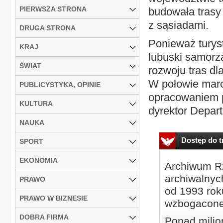
PIERWSZA STRONA
budowała trasy
z sąsiadami.
DRUGA STRONA
Ponieważ turys
KRAJ
lubuski samorz
ŚWIAT
rozwoju tras d
W połowie marc
PUBLICYSTYKA, OPINIE
opracowaniem p
KULTURA
dyrektor Depar
NAUKA
Dostęp do tr
SPORT
EKONOMIA
Archiwum Rz
archiwalnyc
PRAWO
od 1993 roku
PRAWO W BIZNESIE
wzbogacone
DOBRA FIRMA
Ponad milio