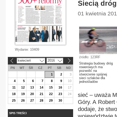
Siecią dró
01 kwietnia 201
Wydanie:
10409
źródło: 123RF
kwiecień
2016
«
»
Strategia budowy dróg
rowerowych ma
PN
WT
ŚR
CZ
PT
SB
ND
pozwolić na
stworzenie spójnej
1
2
3
sieci szlaków dla
4
5
6
7
8
9
10
jednośladów
11
12
13
14
15
16
17
sieć – uważa M
18
19
20
21
22
23
24
25
26
27
28
29
30
Góry. A Robert
dodaje, że stwo
SPIS TREŚCI
województwie to