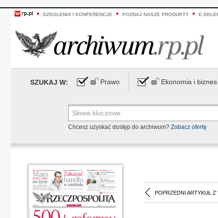
SZKOLENIA I KONFERENCJE
POZNAJ NASZE PRODUKTY
E-SKLE
Prawo
Ekonomia i biznes
SZUKAJ W:
Chcesz uzyskać dostęp do archiwum?
Zobacz ofertę
POPRZEDNI ARTYKUŁ Z