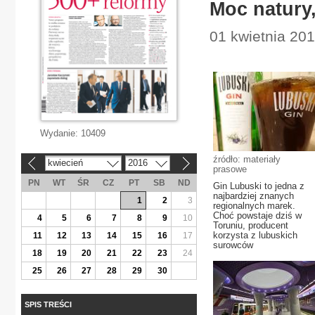
Moc natury
01 kwietnia 201
Wydanie:
10409
źródło: materiały
kwiecień
2016
«
»
prasowe
PN
WT
ŚR
CZ
PT
SB
ND
Gin Lubuski to jedna z
najbardziej znanych
1
2
3
regionalnych marek.
Choć powstaje dziś w
4
5
6
7
8
9
10
Toruniu, producent
korzysta z lubuskich
11
12
13
14
15
16
17
surowców
18
19
20
21
22
23
24
25
26
27
28
29
30
SPIS TREŚCI