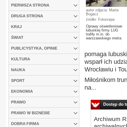
PIERWSZA STRONA
autor zdjęcia: Marta
Bogacz
DRUGA STRONA
źródło: Fotorzepa
Oprawy oświetleniowe
KRAJ
lubuskiej firmy LUG
trafiły m.in. do
ŚWIAT
warszawskiego metra
PUBLICYSTYKA, OPINIE
pomaga lubuski
KULTURA
wsparł ich udzi
Wrocławiu i To
NAUKA
Miłośnikom trun
SPORT
na...
EKONOMIA
PRAWO
Dostęp do tr
PRAWO W BIZNESIE
Archiwum Rz
DOBRA FIRMA
archiwalnyc