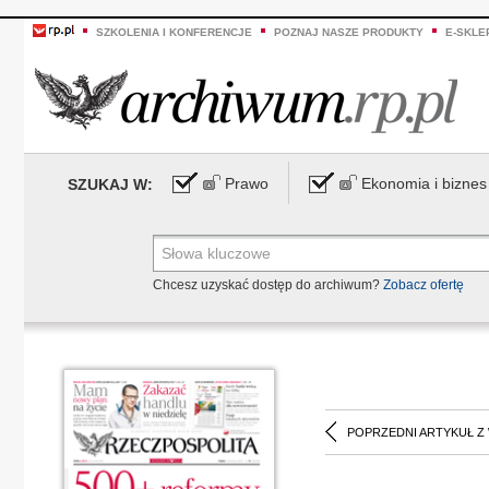
SZKOLENIA I KONFERENCJE
POZNAJ NASZE PRODUKTY
E-SKLE
Prawo
Ekonomia i biznes
SZUKAJ W:
Chcesz uzyskać dostęp do archiwum?
Zobacz ofertę
POPRZEDNI ARTYKUŁ Z