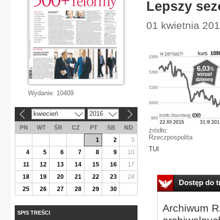
Lepszy sez
01 kwietnia 20
Wydanie:
10409
kwiecień
2016
«
»
PN
WT
ŚR
CZ
PT
SB
ND
źródło:
Rzeczpospolita
1
2
3
TUI
4
5
6
7
8
9
10
11
12
13
14
15
16
17
18
19
20
21
22
23
24
Dostęp do tr
25
26
27
28
29
30
Archiwum Rz
SPIS TREŚCI