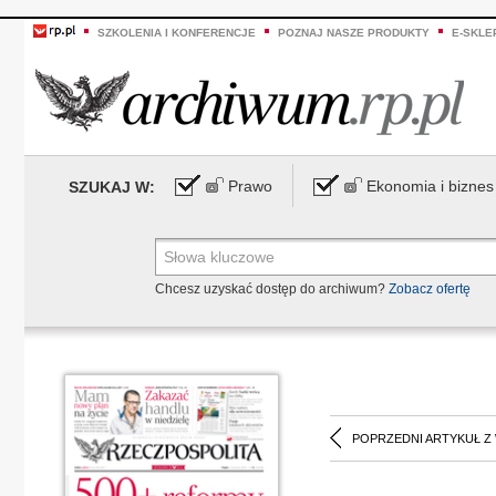
SZKOLENIA I KONFERENCJE
POZNAJ NASZE PRODUKTY
E-SKLE
Prawo
Ekonomia i biznes
SZUKAJ W:
Chcesz uzyskać dostęp do archiwum?
Zobacz ofertę
POPRZEDNI ARTYKUŁ Z