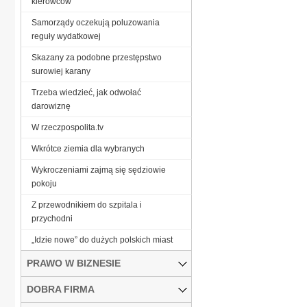
kierowców
Samorządy oczekują poluzowania
reguły wydatkowej
Skazany za podobne przestępstwo
surowiej karany
Trzeba wiedzieć, jak odwołać
darowiznę
W rzeczpospolita.tv
Wkrótce ziemia dla wybranych
Wykroczeniami zajmą się sędziowie
pokoju
Z przewodnikiem do szpitala i
przychodni
„Idzie nowe” do dużych polskich miast
PRAWO W BIZNESIE
DOBRA FIRMA