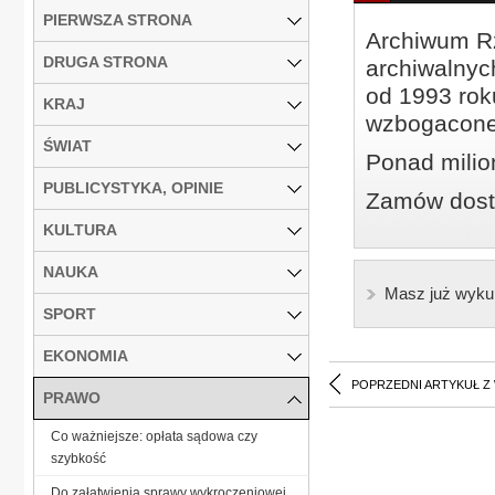
PIERWSZA STRONA
Archiwum Rz
DRUGA STRONA
archiwalnyc
od 1993 roku
KRAJ
wzbogacone
ŚWIAT
Ponad milio
PUBLICYSTYKA, OPINIE
Zamów dostę
KULTURA
NAUKA
Masz już wyku
SPORT
EKONOMIA
POPRZEDNI ARTYKUŁ Z
PRAWO
Co ważniejsze: opłata sądowa czy
szybkość
Do załatwienia sprawy wykroczeniowej