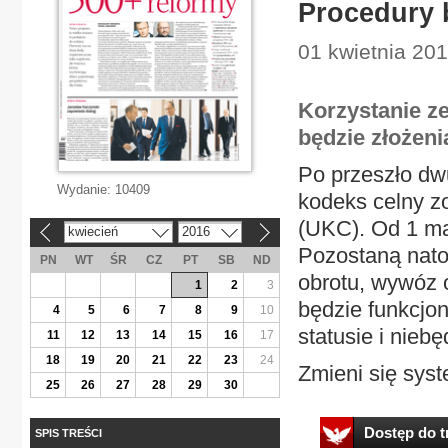
Procedury
01 kwietnia 201
Korzystanie z
będzie złożeni
Po przeszło dw
Wydanie:
10409
kodeks celny z
(UKC). Od 1 maj
kwiecień
2016
«
»
Pozostaną nato
PN
WT
ŚR
CZ
PT
SB
ND
obrotu, wywóz 
1
2
3
będzie funkcjo
4
5
6
7
8
9
10
statusie i nieb
11
12
13
14
15
16
17
18
19
20
21
22
23
24
Zmieni się syst
25
26
27
28
29
30
Dostęp do tr
SPIS TREŚCI