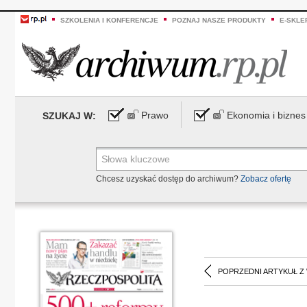
SZKOLENIA I KONFERENCJE
POZNAJ NASZE PRODUKTY
E-SKLE
Prawo
Ekonomia i biznes
SZUKAJ W:
Chcesz uzyskać dostęp do archiwum?
Zobacz ofertę
POPRZEDNI ARTYKUŁ Z