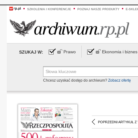
SZKOLENIA I KONFERENCJE
POZNAJ NASZE PRODUKTY
E-SKLE
Prawo
Ekonomia i biznes
SZUKAJ W:
Chcesz uzyskać dostęp do archiwum?
Zobacz ofertę
POPRZEDNI ARTYKUŁ Z