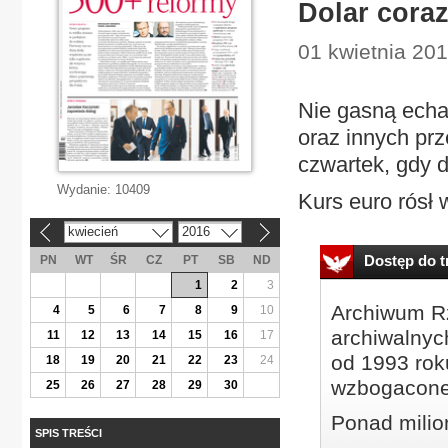
Dolar coraz
01 kwietnia 20
Nie gasną echa
oraz innych prze
czwartek, gdy d
Wydanie:
10409
Kurs euro rósł 
kwiecień
2016
«
»
Dostęp do tr
PN
WT
ŚR
CZ
PT
SB
ND
1
2
3
Archiwum Rz
4
5
6
7
8
9
10
archiwalnyc
11
12
13
14
15
16
17
od 1993 roku
18
19
20
21
22
23
24
wzbogacone
25
26
27
28
29
30
Ponad milio
SPIS TREŚCI