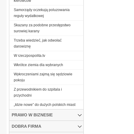
kierowców
Samorządy oczekują poluzowania
reguły wydatkowej
Skazany za podobne przestępstwo
surowiej karany
Trzeba wiedzieć, jak odwołać
darowiznę
W rzeczpospolita.tv
Wkrótce ziemia dla wybranych
Wykroczeniami zajmą się sędziowie
pokoju
Z przewodnikiem do szpitala i
przychodni
„Idzie nowe” do dużych polskich miast
PRAWO W BIZNESIE
DOBRA FIRMA