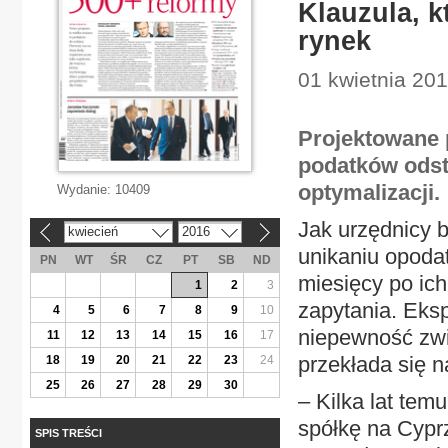
Klauzula, k
rynek
01 kwietnia 201
Projektowane 
podatków odst
optymalizacji.
Wydanie:
10409
Jak urzędnicy 
kwiecień
2016
«
»
unikaniu opoda
PN
WT
ŚR
CZ
PT
SB
ND
miesięcy po ich
1
2
3
zapytania. Eksp
4
5
6
7
8
9
10
niepewność zwi
11
12
13
14
15
16
17
przekłada się n
18
19
20
21
22
23
24
25
26
27
28
29
30
– Kilka lat tem
spółkę na Cypr
SPIS TREŚCI