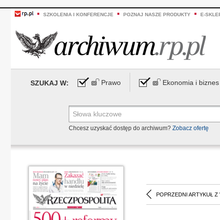
SZKOLENIA I KONFERENCJE
POZNAJ NASZE PRODUKTY
E-SKLE
Prawo
Ekonomia i biznes
SZUKAJ W:
Chcesz uzyskać dostęp do archiwum?
Zobacz ofertę
POPRZEDNI ARTYKUŁ Z