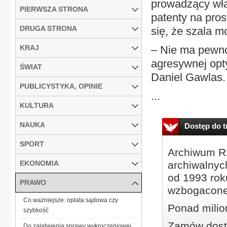
prowadzący wła
PIERWSZA STRONA
patenty na pros
DRUGA STRONA
się, że szala m
KRAJ
– Nie ma pewnoś
agresywnej opt
ŚWIAT
Daniel Gawlas.
PUBLICYSTYKA, OPINIE
...
KULTURA
NAUKA
Dostęp do tr
SPORT
Archiwum Rz
EKONOMIA
archiwalnyc
od 1993 roku
PRAWO
wzbogacone
Co ważniejsze: opłata sądowa czy
Ponad milio
szybkość
Zamów dostę
Do załatwienia sprawy wykroczeniowej