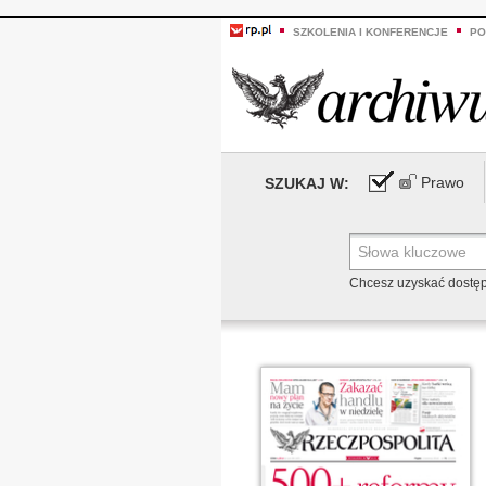
SZKOLENIA I KONFERENCJE
PO
Prawo
SZUKAJ W:
Chcesz uzyskać dostę