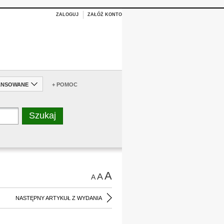
ZALOGUJ
ZAŁÓŻ KONTO
ANSOWANE
+ POMOC
A
A
A
NASTĘPNY ARTYKUŁ Z WYDANIA