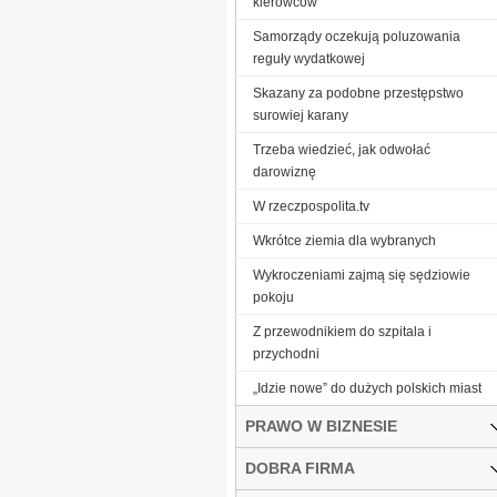
kierowców
Samorządy oczekują poluzowania
reguły wydatkowej
Skazany za podobne przestępstwo
surowiej karany
Trzeba wiedzieć, jak odwołać
darowiznę
W rzeczpospolita.tv
Wkrótce ziemia dla wybranych
Wykroczeniami zajmą się sędziowie
pokoju
Z przewodnikiem do szpitala i
przychodni
„Idzie nowe” do dużych polskich miast
PRAWO W BIZNESIE
DOBRA FIRMA