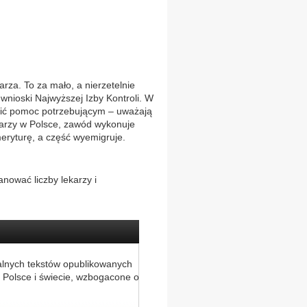
.
rza. To za mało, a nierzetelnie
nioski Najwyższej Izby Kontroli. W
nić pomoc potrzebującym – uważają
karzy w Polsce, zawód wykonuje
meryturę, a część wyemigruje.
anować liczby lekarzy i
alnych tekstów opublikowanych
 Polsce i świecie, wzbogacone o