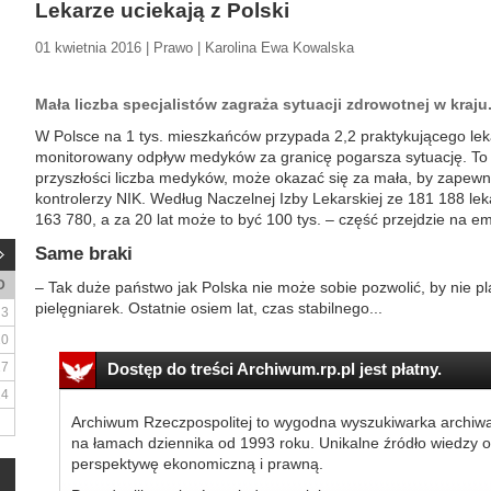
Lekarze uciekają z Polski
01 kwietnia 2016 | Prawo | Karolina Ewa Kowalska
Mała liczba specjalistów zagraża sytuacji zdrowotnej w kraju
W Polsce na 1 tys. mieszkańców przypada 2,2 praktykującego leka
monitorowany odpływ medyków za granicę pogarsza sytuację. To w
przyszłości liczba medyków, może okazać się za mała, by zapew
kontrolerzy NIK. Według Naczelnej Izby Lekarskiej ze 181 188 le
163 780, a za 20 lat może to być 100 tys. – część przejdzie na e
Same braki
D
– Tak duże państwo jak Polska nie może sobie pozwolić, by nie pl
pielęgniarek. Ostatnie osiem lat, czas stabilnego...
3
10
17
Dostęp do treści Archiwum.rp.pl jest płatny.
24
Archiwum Rzeczpospolitej to wygodna wyszukiwarka archiw
na łamach dziennika od 1993 roku. Unikalne źródło wiedzy o
perspektywę ekonomiczną i prawną.