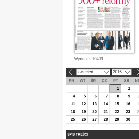
Wydanie:
10409
kwiecień
2016
«
»
PN
WT
ŚR
CZ
PT
SB
N
1
2
4
5
6
7
8
9
11
12
13
14
15
16
18
19
20
21
22
23
25
26
27
28
29
30
SPIS TREŚCI