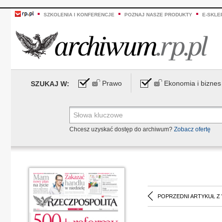
SZKOLENIA I KONFERENCJE
POZNAJ NASZE PRODUKTY
E-SKLE
Prawo
Ekonomia i biznes
SZUKAJ W:
Chcesz uzyskać dostęp do archiwum?
Zobacz ofertę
POPRZEDNI ARTYKUŁ Z