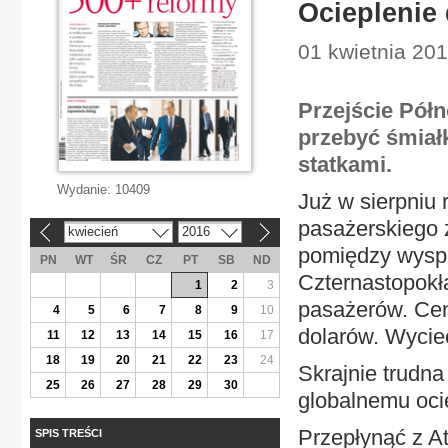
Ocieplenie
01 kwietnia 201
Przejście Półn
przebyć śmiał
statkami.
Wydanie:
10409
Już w sierpniu 
pasażerskiego 
kwiecień
2016
«
»
pomiędzy wyspa
PN
WT
ŚR
CZ
PT
SB
ND
Czternastopokła
1
2
3
pasażerów. Ceny
4
5
6
7
8
9
10
dolarów. Wycie
11
12
13
14
15
16
17
18
19
20
21
22
23
24
Skrajnie trudna
25
26
27
28
29
30
globalnemu oci
Przepłynąć z A
SPIS TREŚCI