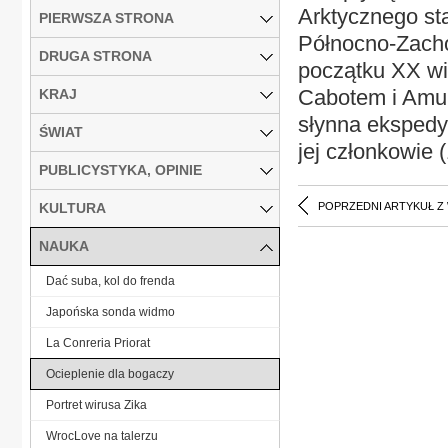
Arktycznego sta
PIERWSZA STRONA
Północno-Zacho
DRUGA STRONA
początku XX wi
Cabotem i Amu
KRAJ
słynna ekspedy
ŚWIAT
jej członkowie (
PUBLICYSTYKA, OPINIE
KULTURA
POPRZEDNI ARTYKUŁ Z
NAUKA
Dać suba, kol do frenda
Japońska sonda widmo
La Conreria Priorat
Ocieplenie dla bogaczy
Portret wirusa Zika
WrocLove na talerzu