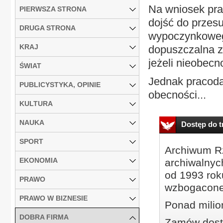
Na wniosek pr
PIERWSZA STRONA
dojść do przes
DRUGA STRONA
wypoczynkowego 
KRAJ
dopuszczalna z
jeżeli nieobecn
ŚWIAT
Jednak pracodaw
PUBLICYSTYKA, OPINIE
obecności...
KULTURA
NAUKA
Dostęp do tr
SPORT
Archiwum Rz
EKONOMIA
archiwalnyc
od 1993 roku
PRAWO
wzbogacone
PRAWO W BIZNESIE
Ponad milio
DOBRA FIRMA
Zamów dostę