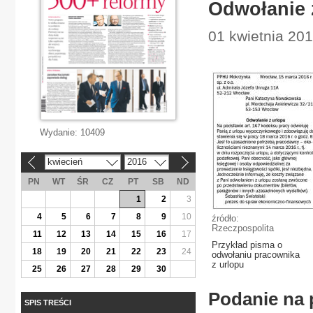
Odwołanie 
01 kwietnia 201
Wydanie:
10409
kwiecień
2016
«
»
PN
WT
ŚR
CZ
PT
SB
ND
1
2
3
4
5
6
7
8
9
10
źródło:
Rzeczpospolita
11
12
13
14
15
16
17
Przykład pisma o
18
19
20
21
22
23
24
odwołaniu pracownika
z urlopu
25
26
27
28
29
30
Podanie na 
SPIS TREŚCI