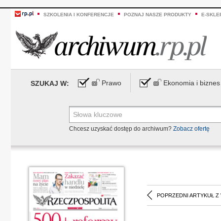
SZKOLENIA I KONFERENCJE
POZNAJ NASZE PRODUKTY
E-SKLE
Prawo
Ekonomia i biznes
SZUKAJ W:
Chcesz uzyskać dostęp do archiwum?
Zobacz ofertę
POPRZEDNI ARTYKUŁ Z