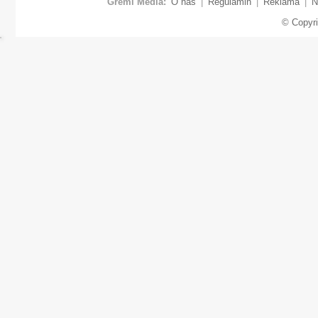
Gremi Media:
O nas
|
Regulamin
|
Reklama
|
N
© Copyr