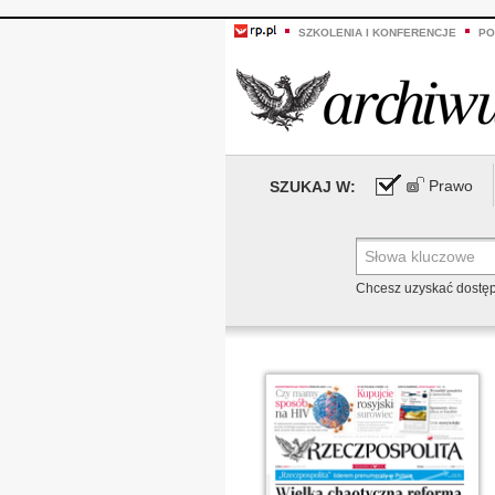
SZKOLENIA I KONFERENCJE
PO
Prawo
SZUKAJ W:
Chcesz uzyskać dostę