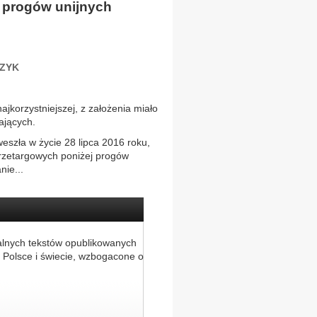
 progów unijnych
CZYK
jkorzystniejszej, z założenia miało
ających.
eszła w życie 28 lipca 2016 roku,
rzetargowych poniżej progów
nie...
alnych tekstów opublikowanych
 Polsce i świecie, wzbogacone o