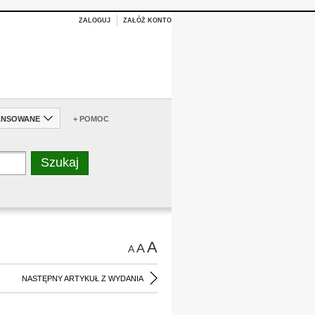
ZALOGUJ
ZAŁÓŻ KONTO
ANSOWANE
+ POMOC
A
A
A
NASTĘPNY ARTYKUŁ Z WYDANIA