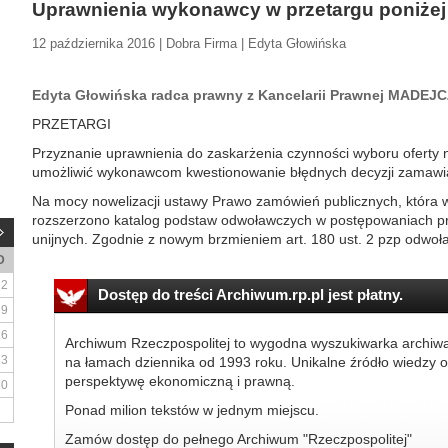
Uprawnienia wykonawcy w przetargu poniżej
12 października 2016 | Dobra Firma | Edyta Głowińska
Edyta Głowińska radca prawny z Kancelarii Prawnej MADEJ
PRZETARGI
Przyznanie uprawnienia do zaskarżenia czynności wyboru oferty na
umożliwić wykonawcom kwestionowanie błędnych decyzji zamawi
Na mocy nowelizacji ustawy Prawo zamówień publicznych, która w
rozszerzono katalog podstaw odwoławczych w postępowaniach p
unijnych. Zgodnie z nowym brzmieniem art. 180 ust. 2 pzp odwoła
D
2
Dostęp do treści Archiwum.rp.pl jest płatny.
9
16
Archiwum Rzeczpospolitej to wygodna wyszukiwarka archiw
23
na łamach dziennika od 1993 roku. Unikalne źródło wiedzy o
perspektywę ekonomiczną i prawną.
30
Ponad milion tekstów w jednym miejscu.
Zamów dostęp do pełnego Archiwum "Rzeczpospolitej"