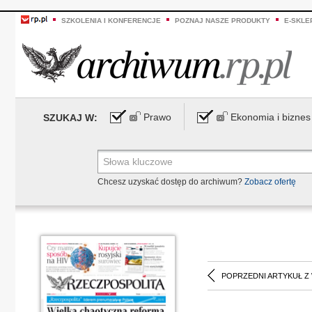
SZKOLENIA I KONFERENCJE
POZNAJ NASZE PRODUKTY
E-SKLE
Prawo
Ekonomia i biznes
SZUKAJ W:
Chcesz uzyskać dostęp do archiwum?
Zobacz ofertę
POPRZEDNI ARTYKUŁ Z