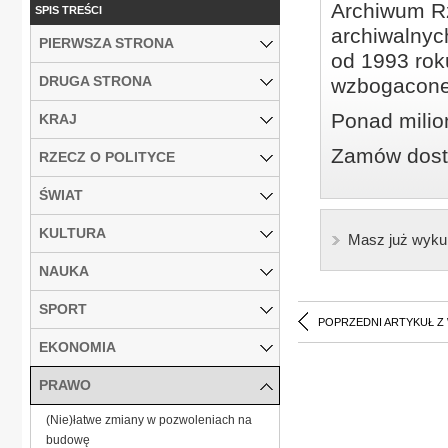
Archiwum Rz
SPIS TREŚCI
archiwalnyc
PIERWSZA STRONA
od 1993 roku
DRUGA STRONA
wzbogacone
Ponad milio
KRAJ
Zamów dostę
RZECZ O POLITYCE
ŚWIAT
KULTURA
Masz już wyku
NAUKA
SPORT
POPRZEDNI ARTYKUŁ Z
EKONOMIA
PRAWO
(Nie)łatwe zmiany w pozwoleniach na
budowę