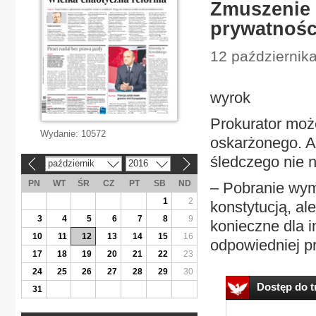
Zmuszenie 
prywatnośc
12 październik
wyrok
Prokurator moż
Wydanie:
10572
oskarżonego. A
śledczego nie n
październik
2016
«
»
PN
WT
ŚR
CZ
PT
SB
ND
– Pobranie wym
1
2
konstytucją, a
3
4
5
6
7
8
9
konieczne dla i
10
11
12
13
14
15
16
odpowiedniej pr
17
18
19
20
21
22
23
24
25
26
27
28
29
30
Dostęp do tr
31