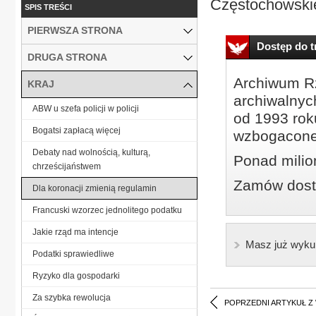
Częstochowskiej
SPIS TREŚCI
PIERWSZA STRONA
Dostęp do tr
DRUGA STRONA
Archiwum Rz
KRAJ
archiwalnyc
ABW u szefa policji w policji
od 1993 roku
Bogatsi zapłacą więcej
wzbogacone
Debaty nad wolnością, kulturą,
Ponad milio
chrześcijaństwem
Zamów dostę
Dla koronacji zmienią regulamin
Francuski wzorzec jednolitego podatku
Jakie rząd ma intencje
Masz już wyku
Podatki sprawiedliwe
Ryzyko dla gospodarki
Za szybka rewolucja
POPRZEDNI ARTYKUŁ Z