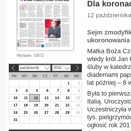
Dla korona
12 października
Sejm zmodyfiku
ukoronowania 
Matka Boża Czę
Wydanie:
10572
wtedy król Jan
śluby w katedr
październik
2016
«
»
diademami papi
PN
WT
ŚR
CZ
PT
SB
ND
lat później – 8 
1
2
3
4
5
6
7
8
9
Była to pierws
10
11
12
13
14
15
16
Italią. Uroczy
17
18
19
20
21
22
23
Uczestniczyła w
24
25
26
27
28
29
30
tys. pielgrzym
31
ogłosić rok 20