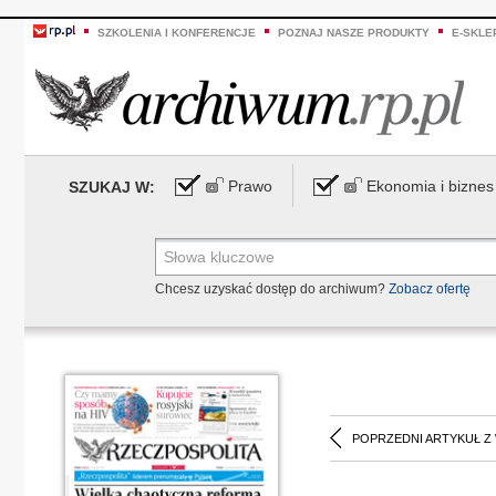
SZKOLENIA I KONFERENCJE
POZNAJ NASZE PRODUKTY
E-SKLE
Prawo
Ekonomia i biznes
SZUKAJ W:
Chcesz uzyskać dostęp do archiwum?
Zobacz ofertę
POPRZEDNI ARTYKUŁ Z