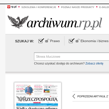
SZKOLENIA I KONFERENCJE
POZNAJ NASZE PRODUKTY
E-SKLE
Prawo
Ekonomia i biznes
SZUKAJ W:
Chcesz uzyskać dostęp do archiwum?
Zobacz ofertę
POPRZEDNI ARTYKUŁ Z