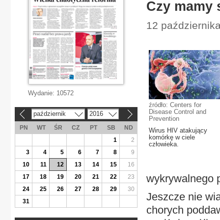
Czy mamy 
12 października
Wydanie:
10572
źródło: Centers for
Disease Control and
październik
2016
«
»
Prevention
PN
WT
ŚR
CZ
PT
SB
ND
Wirus HIV atakujący
komórkę w ciele
1
2
człowieka.
3
4
5
6
7
8
9
10
11
12
13
14
15
16
wykrywalnego 
17
18
19
20
21
22
23
24
25
26
27
28
29
30
Jeszcze nie wia
31
chorych poddaw