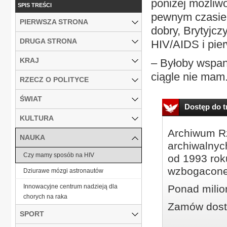
poniżej możliwo
SPIS TREŚCI
pewnym czasie 
PIERWSZA STRONA
dobry, Brytyjc
DRUGA STRONA
HIV/AIDS i pier
KRAJ
– Byłoby wspani
ciągle nie mam.
RZECZ O POLITYCE
ŚWIAT
Dostęp do tr
KULTURA
Archiwum Rz
NAUKA
archiwalnyc
Czy mamy sposób na HIV
od 1993 roku
wzbogacone
Dziurawe mózgi astronautów
Innowacyjne centrum nadzieją dla
Ponad milio
chorych na raka
Zamów dostę
SPORT