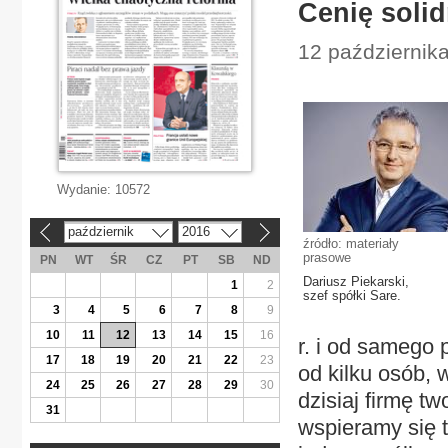
Cenię solid
12 października
Wydanie:
10572
październik
2016
«
»
źródło: materiały
prasowe
PN
WT
ŚR
CZ
PT
SB
ND
Dariusz Piekarski,
1
2
szef spółki Sare.
3
4
5
6
7
8
9
10
11
12
13
14
15
16
r. i od samego
17
18
19
20
21
22
23
od kilku osób,
24
25
26
27
28
29
30
dzisiaj firmę t
31
wspieramy się 