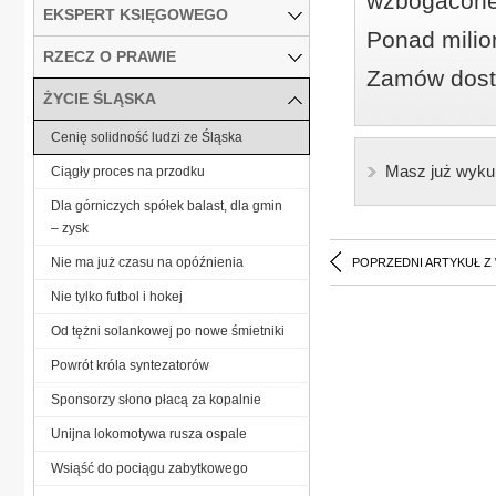
wzbogacone
EKSPERT KSIĘGOWEGO
Ponad milio
RZECZ O PRAWIE
Zamów dostę
ŻYCIE ŚLĄSKA
Cenię solidność ludzi ze Śląska
Masz już wyku
Ciągły proces na przodku
Dla górniczych spółek balast, dla gmin
– zysk
Nie ma już czasu na opóźnienia
POPRZEDNI ARTYKUŁ Z
Nie tylko futbol i hokej
Od tężni solankowej po nowe śmietniki
Powrót króla syntezatorów
Sponsorzy słono płacą za kopalnie
Unijna lokomotywa rusza ospale
Wsiąść do pociągu zabytkowego