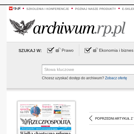
SZKOLENIA I KONFERENCJE
POZNAJ NASZE PRODUKTY
E-SKLE
Prawo
Ekonomia i biznes
SZUKAJ W:
Chcesz uzyskać dostęp do archiwum?
Zobacz ofertę
POPRZEDNI ARTYKUŁ Z