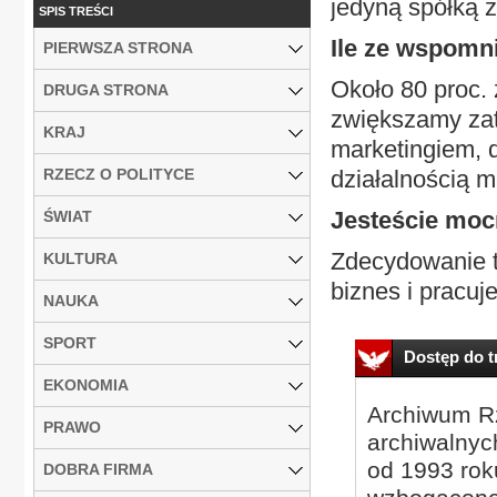
jedyną spółką 
SPIS TREŚCI
Ile ze wspomn
PIERWSZA STRONA
Około 80 proc. 
DRUGA STRONA
zwiększamy zat
KRAJ
marketingiem, d
RZECZ O POLITYCE
działalnością m
Jesteście moc
ŚWIAT
Zdecydowanie ta
KULTURA
biznes i pracuj
NAUKA
SPORT
Dostęp do tr
EKONOMIA
Archiwum Rz
PRAWO
archiwalnyc
od 1993 roku
DOBRA FIRMA