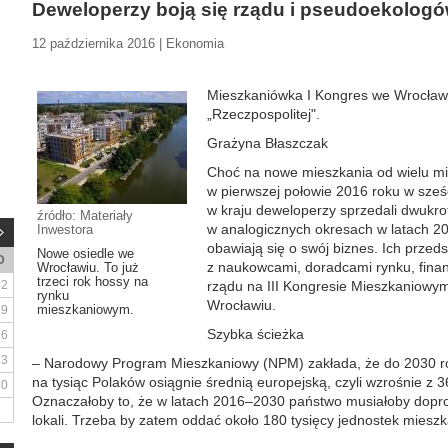
Deweloperzy boją się rządu i pseudoekolog
12 października 2016 | Ekonomia
Mieszkaniówka I Kongres we Wrocław
„Rzeczpospolitej".
Grażyna Błaszczak
Choć na nowe mieszkania od wielu mie
w pierwszej połowie 2016 roku w sześ
w kraju deweloperzy sprzedali dwukrotn
źródło: Materiały
w analogicznych okresach w latach 20
Inwestora
obawiają się o swój biznes. Ich przeds
Nowe osiedle we
D
z naukowcami, doradcami rynku, finan
Wrocławiu. To już
trzeci rok hossy na
2
rządu na III Kongresie Mieszkaniowym,
rynku
Wrocławiu.
mieszkaniowym.
9
Szybka ścieżka
16
23
– Narodowy Program Mieszkaniowy (NPM) zakłada, że do 2030 ro
na tysiąc Polaków osiągnie średnią europejską, czyli wzrośnie z 
30
Oznaczałoby to, że w latach 2016–2030 państwo musiałoby dopro
lokali. Trzeba by zatem oddać około 180 tysięcy jednostek mieszk