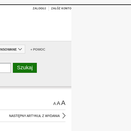
ZALOGUJ
ZAŁÓŻ KONTO
ANSOWANE
+ POMOC
A
A
A
NASTĘPNY ARTYKUŁ Z WYDANIA