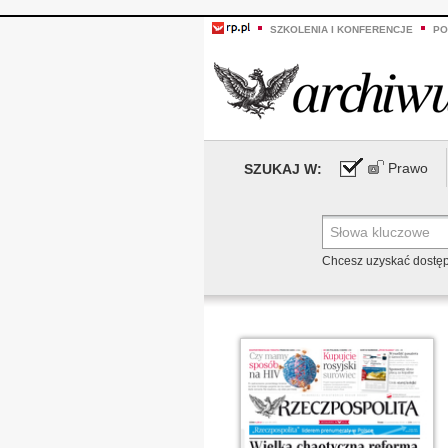
SZKOLENIA I KONFERENCJE
PO
Prawo
SZUKAJ W:
Chcesz uzyskać dostę