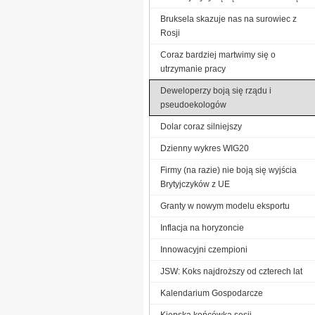
Bruksela skazuje nas na surowiec z
Rosji
Coraz bardziej martwimy się o
utrzymanie pracy
Deweloperzy boją się rządu i
pseudoekologów
Dolar coraz silniejszy
Dzienny wykres WIG20
Firmy (na razie) nie boją się wyjścia
Brytyjczyków z UE
Granty w nowym modelu eksportu
Inflacja na horyzoncie
Innowacyjni czempioni
JSW: Koks najdroższy od czterech lat
Kalendarium Gospodarcze
Kiepska końcówka sesji