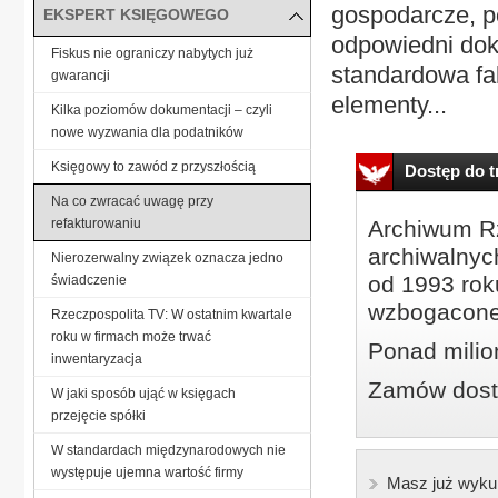
gospodarcze, p
EKSPERT KSIĘGOWEGO
odpowiedni doku
Fiskus nie ograniczy nabytych już
standardowa fa
gwarancji
elementy...
Kilka poziomów dokumentacji – czyli
nowe wyzwania dla podatników
Księgowy to zawód z przyszłością
Dostęp do tr
Na co zwracać uwagę przy
refakturowaniu
Archiwum Rz
archiwalnyc
Nierozerwalny związek oznacza jedno
od 1993 roku
świadczenie
wzbogacone
Rzeczpospolita TV: W ostatnim kwartale
roku w firmach może trwać
Ponad milio
inwentaryzacja
Zamów dostę
W jaki sposób ująć w księgach
przejęcie spółki
W standardach międzynarodowych nie
występuje ujemna wartość firmy
Masz już wyku