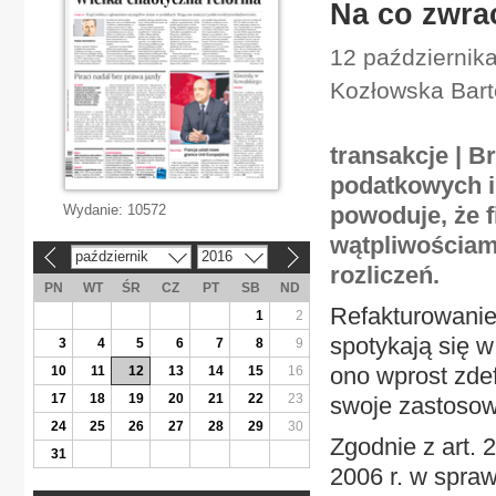
Na co zwra
12 październik
Kozłowska Bart
transakcje | 
podatkowych i
Wydanie:
10572
powoduje, że 
wątpliwościam
październik
2016
«
»
rozliczeń.
PN
WT
ŚR
CZ
PT
SB
ND
Refakturowanie
1
2
spotykają się w
3
4
5
6
7
8
9
ono wprost zde
10
11
12
13
14
15
16
17
18
19
20
21
22
23
swoje zastosow
24
25
26
27
28
29
30
Zgodnie z art.
31
2006 r. w spra