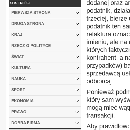
dodanej oraz ar
SPIS TREŚCI
podatnik, dział
PIERWSZA STRONA
trzeciej, bierz
DRUGA STRONA
podatnik ten sa
refaktura ozna
KRAJ
imieniu, ale na
RZECZ O POLITYCE
których faktycz
kontrahent, a n
ŚWIAT
przypadków) bą
KULTURA
sprzedawcą usł
NAUKA
odbiorcą.
SPORT
Ponieważ podmi
który sam wyświ
EKONOMIA
mogą mieć wątp
PRAWO
transakcji.
DOBRA FIRMA
Aby prawidłowo