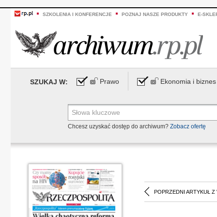
SZKOLENIA I KONFERENCJE
POZNAJ NASZE PRODUKTY
E-SKLE
Prawo
Ekonomia i biznes
SZUKAJ W:
Chcesz uzyskać dostęp do archiwum?
Zobacz ofertę
POPRZEDNI ARTYKUŁ Z