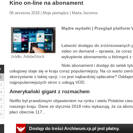
Kino on-line na abonament
06 września 2018 | Moje pieniądze | Marta Jeziorna
Mądre wydatki | Przegląd platform 
Łatwość dostępu do zróżnicowanych p
video on demand – sprawia, że coraz 
źródło: AdobeStock
wykupienie abonamentu u któregoś z 
Niski abonament i dostęp do setek tyt
usługowy staje się w kraju coraz popularniejszy. Na co warto zwr
skorzystanie z takiej opcji, i co jest najbardziej opłacalne? Odd
D
najpopularniejszych stron z usługą VOD.
2
Amerykański gigant z rozmachem
9
16
Netflix był prawdziwym objawieniem na rynku i wielu Polaków cies
naszego kraju. Dane ze stycznia 2018 roku wykazują, że za abon
23
płaci obecnie 117...
30
Dostęp do treści Archiwum.rp.pl jest płatny.