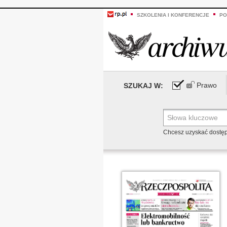
SZKOLENIA I KONFERENCJE
PO
Prawo
SZUKAJ W:
Chcesz uzyskać dostę