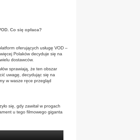
VOD. Co się opłaca?
latform oferujących usługę VOD –
więcej Polaków decyduje się na
wielu dostawców.
ułów sprawiają, że ten obszar
ócić uwagę, decydując się na
ajemy w wasze ręce przegląd
zyło się, gdy zawitał w progach
ament u tego filmowego giganta