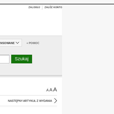
ZALOGUJ
ZAŁÓŻ KONTO
ANSOWANE
+ POMOC
A
A
A
NASTĘPNY ARTYKUŁ Z WYDANIA