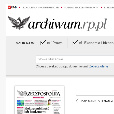
SZKOLENIA I KONFERENCJE
POZNAJ NASZE PRODUKTY
E-SKLE
Prawo
Ekonomia i biznes
SZUKAJ W:
Chcesz uzyskać dostęp do archiwum?
Zobacz ofertę
POPRZEDNI ARTYKUŁ Z