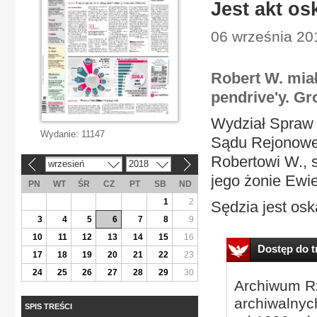
Jest akt os
06 września 20
Robert W. mia
pendrive'y. Gro
Wydział Spraw 
Wydanie:
11147
Sądu Rejonowe
Robertowi W., 
wrzesień
2018
«
»
jego żonie Ewi
PN
WT
ŚR
CZ
PT
SB
ND
1
2
Sędzia jest osk
3
4
5
6
7
8
9
10
11
12
13
14
15
16
Dostęp do tr
17
18
19
20
21
22
23
24
25
26
27
28
29
30
Archiwum Rz
archiwalnyc
SPIS TREŚCI