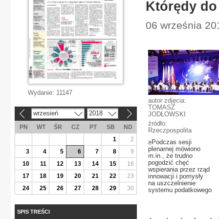
Którędy do
06 września 20
Wydanie:
11147
autor zdjęcia:
TOMASZ
wrzesień
2018
JODŁOWSKI
«
»
źródło:
PN
WT
ŚR
CZ
PT
SB
ND
Rzeczpospolita
1
2
≥Podczas sesji
plenarnej mówiono
3
4
5
6
7
8
9
m.in., że trudno
pogodzić chęć
10
11
12
13
14
15
16
wspierania przez rząd
17
18
19
20
21
22
23
innowacji i pomysły
na uszczelnienie
24
25
26
27
28
29
30
systemu podatkowego
SPIS TREŚCI