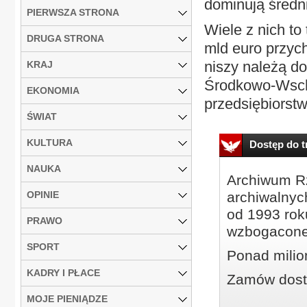
dominują średni
PIERWSZA STRONA
Wiele z nich to 
DRUGA STRONA
mld euro przyc
niszy należą do
KRAJ
Środkowo-Wscho
EKONOMIA
przedsiębiorstw
ŚWIAT
KULTURA
Dostęp do tr
NAUKA
Archiwum Rz
OPINIE
archiwalnyc
od 1993 roku
PRAWO
wzbogacone
SPORT
Ponad milio
KADRY I PŁACE
Zamów dostę
MOJE PIENIĄDZE