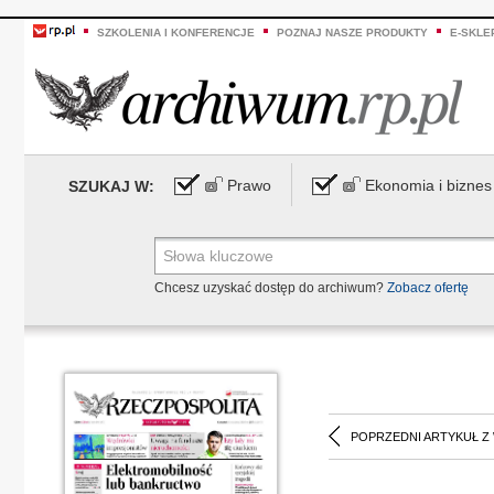
SZKOLENIA I KONFERENCJE
POZNAJ NASZE PRODUKTY
E-SKLE
Prawo
Ekonomia i biznes
SZUKAJ W:
Chcesz uzyskać dostęp do archiwum?
Zobacz ofertę
POPRZEDNI ARTYKUŁ Z