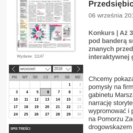
Przedsiębi
06 września 20
Konkurs | Aż 3
pod banderą s
znanych przed
interaktywnej 
Wydanie:
11147
wrzesień
2018
«
»
PN
WT
ŚR
CZ
PT
SB
ND
Chcemy pokazać
1
2
pomysły na firm
3
4
5
6
7
8
9
gabinetu Marsz
10
11
12
13
14
15
16
narrację storyt
17
18
19
20
21
22
23
wypromować i p
24
25
26
27
28
29
30
na Pomorzu Zac
drogowskazem d
SPIS TREŚCI