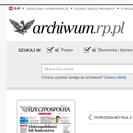
SZKOLENIA I KONFERENCJE
POZNAJ NASZE PRODUKTY
E-SKLE
Prawo
Ekonomia i biznes
SZUKAJ W:
Chcesz uzyskać dostęp do archiwum?
Zobacz ofertę
POPRZEDNI ARTYKUŁ Z