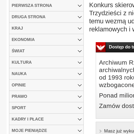
Konkurs skierow
PIERWSZA STRONA
Trzydzieści z ni
DRUGA STRONA
temu wezmą udz
reklamowych i w
KRAJ
EKONOMIA
Dostęp do tr
ŚWIAT
Archiwum Rz
KULTURA
archiwalnyc
NAUKA
od 1993 roku
wzbogacone
OPINIE
Ponad milio
PRAWO
Zamów dostę
SPORT
KADRY I PŁACE
MOJE PIENIĄDZE
Masz już wyku