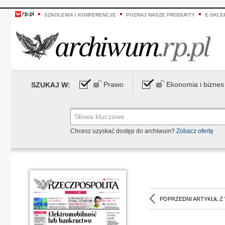
SZKOLENIA I KONFERENCJE
POZNAJ NASZE PRODUKTY
E-SKLE
Prawo
Ekonomia i biznes
SZUKAJ W:
Chcesz uzyskać dostęp do archiwum?
Zobacz ofertę
POPRZEDNI ARTYKUŁ Z