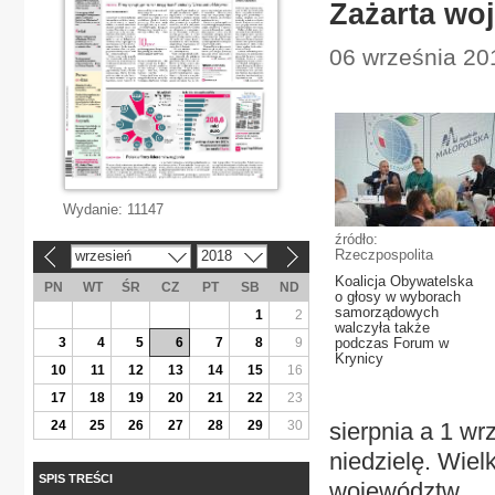
Zażarta woj
06 września 201
Wydanie:
11147
źródło:
Rzeczpospolita
wrzesień
2018
«
»
Koalicja Obywatelska
PN
WT
ŚR
CZ
PT
SB
ND
o głosy w wyborach
samorządowych
1
2
walczyła także
3
4
5
6
7
8
9
podczas Forum w
Krynicy
10
11
12
13
14
15
16
17
18
19
20
21
22
23
24
25
26
27
28
29
30
sierpnia a 1 wr
niedzielę. Wie
SPIS TREŚCI
województw.