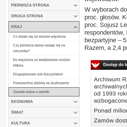
PIERWSZA STRONA
W wyborach do 
DRUGA STRONA
proc. głosów. K
proc. Sojusz L
KRAJ
respondentów, K
Co działo się za murami więzienia
bezpartyjne – 5
Czy pierwsza dama nadaje się na
Razem, a 2,4 pr
rzecznika?
Do więzienia za świętowanie urodzin
Dostęp do tr
Hitlera
Drugoplanowe role Kaczyńskich
Archiwum Rz
Powszechna zbiórka na dozbrojenie
archiwalnyc
Zażarta wojna o sejmiki
od 1993 roku
wzbogacone
EKONOMIA
Ponad milio
ŚWIAT
Zamów dostę
KULTURA