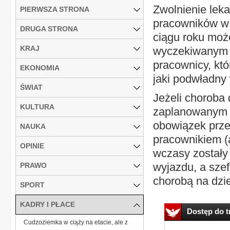
Zwolnienie lek
PIERWSZA STRONA
pracowników w
DRUGA STRONA
ciągu roku moż
KRAJ
wyczekiwanym u
pracownicy, któ
EKONOMIA
jaki podwładny
ŚWIAT
Jeżeli choroba
KULTURA
zaplanowanym 
obowiązek prze
NAUKA
pracownikiem (a
OPINIE
wczasy zostały
wyjazdu, a szef
PRAWO
chorobą na dzie
SPORT
KADRY I PŁACE
Dostęp do tr
Cudzoziemka w ciąży na etacie, ale z