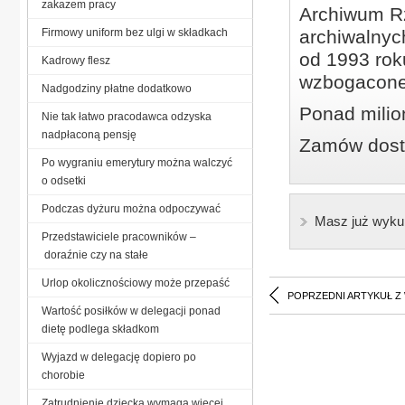
zakazem pracy
Archiwum Rz
Firmowy uniform bez ulgi w składkach
archiwalnyc
od 1993 roku
Kadrowy flesz
wzbogacone
Nadgodziny płatne dodatkowo
Ponad milio
Nie tak łatwo pracodawca odzyska
nadpłaconą pensję
Zamów dostę
Po wygraniu emerytury można walczyć
o odsetki
Podczas dyżuru można odpoczywać
Masz już wyku
Przedstawiciele pracowników –
doraźnie czy na stałe
Urlop okolicznościowy może przepaść
POPRZEDNI ARTYKUŁ Z
Wartość posiłków w delegacji ponad
dietę podlega składkom
Wyjazd w delegację dopiero po
chorobie
Zatrudnienie dziecka wymaga więcej