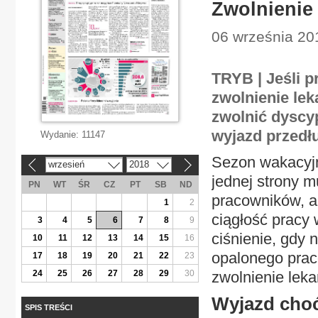
Zwolnienie
06 września 20
TRYB | Jeśli p
zwolnienie le
zwolnić dyscyp
wyjazd przedł
Wydanie:
11147
Sezon wakacyjn
wrzesień
2018
«
»
jednej strony 
PN
WT
ŚR
CZ
PT
SB
ND
pracowników, a 
1
2
ciągłość pracy 
3
4
5
6
7
8
9
ciśnienie, gdy 
10
11
12
13
14
15
16
opalonego prac
17
18
19
20
21
22
23
24
25
26
27
28
29
30
zwolnienie leka
Wyjazd choć
SPIS TREŚCI