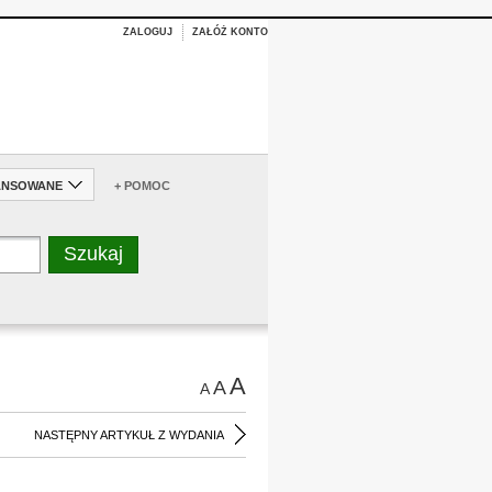
ZALOGUJ
ZAŁÓŻ KONTO
ANSOWANE
+ POMOC
A
A
A
NASTĘPNY ARTYKUŁ Z WYDANIA