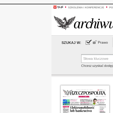
SZKOLENIA I KONFERENCJE
PO
Prawo
SZUKAJ W:
Chcesz uzyskać dostę