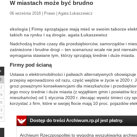
W miastach może być brudno
06 września 2018 | Prawo | Agata Łukaszewicz
ekologia | Firmy sprzątające mają mieć w swoim taborze elekt
takich na rynku i są drogie. agata Łukaszewicz
Nadchodzą trudne czasy dla przedsiębiorców, samorządów i mies
zaśnieżone i brudne drogi – ten scenariusz wcale nie jest niereal
wymagania stawiane tym, którzy sprzątają średnie i duże miasta.
Firmy pod ścianą
Ustawa o elektromobilności i paliwach alternatywnych obowiązuje 
D
przepisy wprowadzono od razu, część wejdzie w życie w 2020 r. Jed
grozi poważnymi konsekwencjami dla mieszkańców i przedsiębiorc
2
jego mocy średnie i duże miasta (z wyjątkiem gmin i powiatów licz
9
mieszkańców) od 1 stycznia 2020 r. zlecając wywóz śmieci czy sp
16
korzystać z firm, które w swojej flocie mają 10 proc. pojazdów elek
23
30
Dostęp do treści Archiwum.rp.pl jest płatny.
Archiwum Rzeczpospolitej to wygodna wyszukiwarka archiw