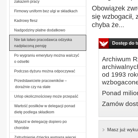
zakazem pracy
Obowiązek zwrot
Firmowy uniform bez ulgi w składkach
się wzbogacił, 
Kadrowy flesz
chyba że...
Nadgodziny płatne dodatkowo
Nie tak łatwo pracodawca odzyska
Dostęp do tr
nadpłaconą pensję
Po wygraniu emerytury można walczyć
Archiwum Rz
o odsetki
archiwalnyc
Podczas dyżuru można odpoczywać
od 1993 roku
Przedstawiciele pracowników –
wzbogacone
doraźnie czy na stałe
Ponad milio
Urlop okolicznościowy może przepaść
Zamów dostę
Wartość posiłków w delegacji ponad
dietę podlega składkom
Wyjazd w delegację dopiero po
chorobie
Masz już wyku
Zatrudnienie dziecka wymaga więcej