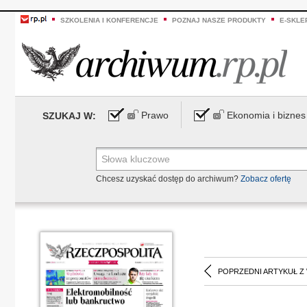
SZKOLENIA I KONFERENCJE
POZNAJ NASZE PRODUKTY
E-SKLE
Prawo
Ekonomia i biznes
SZUKAJ W:
Chcesz uzyskać dostęp do archiwum?
Zobacz ofertę
POPRZEDNI ARTYKUŁ Z