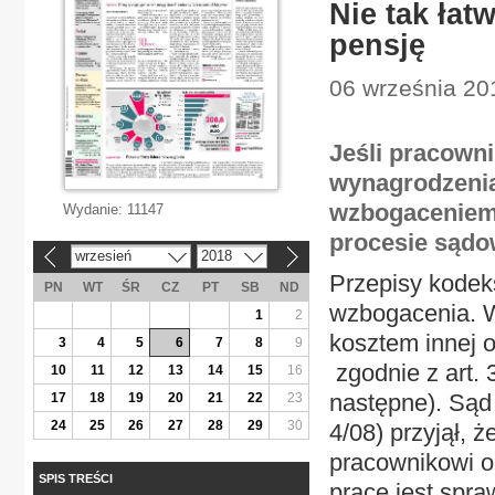
Nie tak ła
pensję
06 września 201
Jeśli pracowni
wynagrodzeni
wzbogaceniem,
Wydanie:
11147
procesie sąd
wrzesień
2018
«
»
Przepisy kodeks
PN
WT
ŚR
CZ
PT
SB
ND
wzbogacenia. W
1
2
kosztem innej 
3
4
5
6
7
8
9
zgodnie z art. 
10
11
12
13
14
15
16
następne). Sąd
17
18
19
20
21
22
23
24
25
26
27
28
29
30
4/08) przyjął,
pracownikowi o
SPIS TREŚCI
pracę jest spra