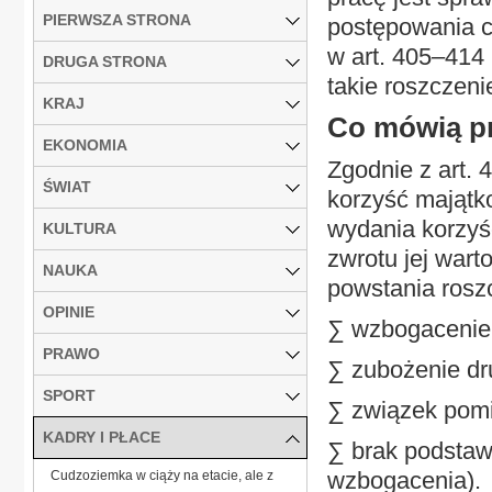
PIERWSZA STRONA
postępowania c
w art. 405–414 
DRUGA STRONA
takie roszczeni
KRAJ
Co mówią p
EKONOMIA
Zgodnie z art. 
ŚWIAT
korzyść majątk
wydania korzyśc
KULTURA
zwrotu jej warto
NAUKA
powstania rosz
OPINIE
∑ wzbogacenie
PRAWO
∑ zubożenie dr
SPORT
∑ związek pom
KADRY I PŁACE
∑ brak podstaw
wzbogacenia).
Cudzoziemka w ciąży na etacie, ale z