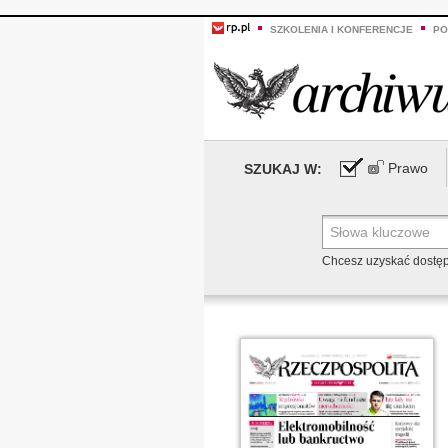
SZKOLENIA I KONFERENCJE
PO
Prawo
SZUKAJ W:
Chcesz uzyskać dostę