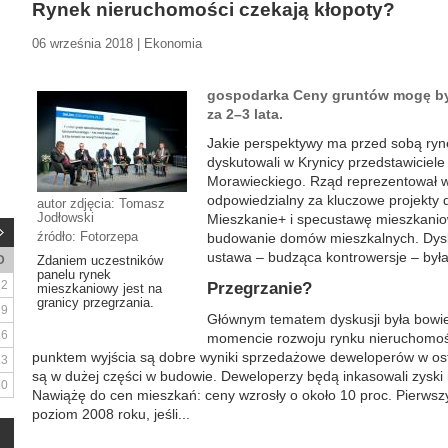
Rynek nieruchomości czekają kłopoty?
06 września 2018 | Ekonomia
gospodarka Ceny gruntów mogę b
za 2–3 lata.
Jakie perspektywy ma przed sobą ry
dyskutowali w Krynicy przedstawiciel
Morawieckiego. Rząd reprezentował w
odpowiedzialny za kluczowe projekty 
autor zdjęcia: Tomasz
Jodłowski
Mieszkanie+ i specustawę mieszkanio
źródło: Fotorzepa
budowanie domów mieszkalnych. Dysku
ustawa – budząca kontrowersje – była 
D
Zdaniem uczestników
panelu rynek
2
Przegrzanie?
mieszkaniowy jest na
granicy przegrzania.
9
Głównym tematem dyskusji była bowie
16
momencie rozwoju rynku nieruchomości
punktem wyjścia są dobre wyniki sprzedażowe deweloperów w osta
23
są w dużej części w budowie. Deweloperzy będą inkasowali zyski i
30
Nawiążę do cen mieszkań: ceny wzrosły o około 10 proc. Pierwsz
poziom 2008 roku, jeśli...