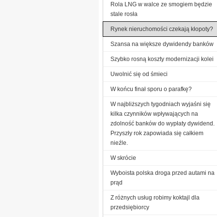
Rola LNG w walce ze smogiem będzie
stale rosła
Rynek nieruchomości czekają kłopoty?
Szansa na większe dywidendy banków
Szybko rosną koszty modernizacji kolei
Uwolnić się od śmieci
W końcu finał sporu o parafkę?
W najbliższych tygodniach wyjaśni się
kilka czynników wpływających na
zdolność banków do wypłaty dywidend.
Przyszły rok zapowiada się całkiem
nieźle.
W skrócie
Wyboista polska droga przed autami na
prąd
Z różnych usług robimy koktajl dla
przedsiębiorcy