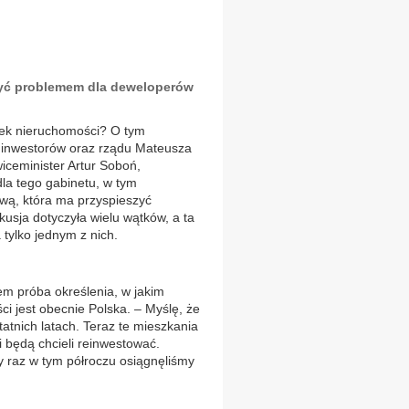
yć problemem dla deweloperów
nek nieruchomości? O tym
e inwestorów oraz rządu Mateusza
iceminister Artur Soboń,
dla tego gabinetu, w tym
wą, która ma przyspieszyć
sja dotyczyła wielu wątków, a ta
tylko jednym z nich.
m próba określenia, w jakim
 jest obecnie Polska. – Myślę, że
tnich latach. Teraz te mieszkania
 będą chcieli reinwestować.
y raz w tym półroczu osiągnęliśmy