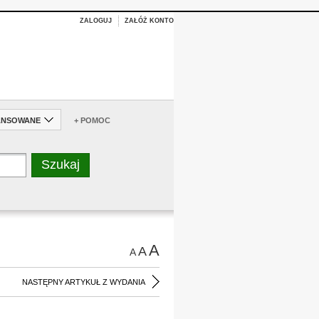
ZALOGUJ
ZAŁÓŻ KONTO
ANSOWANE
+ POMOC
A
A
A
NASTĘPNY ARTYKUŁ Z WYDANIA