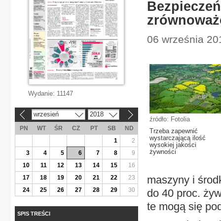
Bezpieczeń
zrównoważo
06 września 20
Wydanie:
11147
wrzesień
2018
«
»
źródło: Fotolia
PN
WT
ŚR
CZ
PT
SB
ND
Trzeba zapewnić
wystarczającą ilość
1
2
wysokiej jakości
żywności
3
4
5
6
7
8
9
10
11
12
13
14
15
16
maszyny i środk
17
18
19
20
21
22
23
24
25
26
27
28
29
30
do 40 proc. żyw
te mogą się po
SPIS TREŚCI