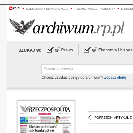
SZKOLENIA I KONFERENCJE
POZNAJ NASZE PRODUKTY
E-SKLE
Prawo
Ekonomia i biznes
SZUKAJ W:
Chcesz uzyskać dostęp do archiwum?
Zobacz ofertę
POPRZEDNI ARTYKUŁ Z