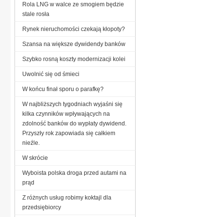
Rola LNG w walce ze smogiem będzie
stale rosła
Rynek nieruchomości czekają kłopoty?
Szansa na większe dywidendy banków
Szybko rosną koszty modernizacji kolei
Uwolnić się od śmieci
W końcu finał sporu o parafkę?
W najbliższych tygodniach wyjaśni się
kilka czynników wpływających na
zdolność banków do wypłaty dywidend.
Przyszły rok zapowiada się całkiem
nieźle.
W skrócie
Wyboista polska droga przed autami na
prąd
Z różnych usług robimy koktajl dla
przedsiębiorcy