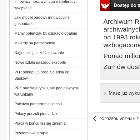
Innowacyjność wymaga współpracy
Dostęp do tr
wszystkich
Jaki model budowy innowacyjnej
Archiwum Rz
gospodarki
archiwalnyc
Mamy potencjał, by działać globalnie
od 1993 roku
Miliardy na petrochemię
wzbogacone
Najlepsze jest zróżnicowanie
Ponad milio
Nowe szlaki naszego eksportu
Zamów dostę
PFR odkupi 35 proc. Solarisa od
Basków
PPK nadzieją rynku, ale pod pewnymi
Masz już wyku
warunkami
Państwo partnerem biznesu
Polacy poczuli pieniądze
POPRZEDNI ARTYKUŁ Z
Praca w końcu też się zmienia
Przełomowe terapie