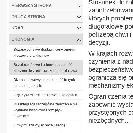
Stosunek do rol
PIERWSZA STRONA
zapotrzebowani
DRUGA STRONA
których proble
długofalowe po
KRAJ
potrzebą chwil
EKONOMIA
decyzji.
Bezpieczeństwo dostaw i ceny energii
W krajach rozw
kluczowe dla klientów
czynienia z nad
Bezpieczeństwo i odpowiedzialność
bezpieczeństwo
kluczem do zrównoważonego rolnictwa
ogranicza się p
Biznes paliwowy i e-mobilność to rynki
mechanizmy ek
uzupełniające się
Ograniczenia te
Czy etyka w firmie na pewno się opłaca
zapewnić wystar
Dla integracji szczególne znaczenie ma
wymiana handlowa i przepływ
przystępnych c
inwestycji
niezbędnych...
Firmy muszą wyjść poza Europę