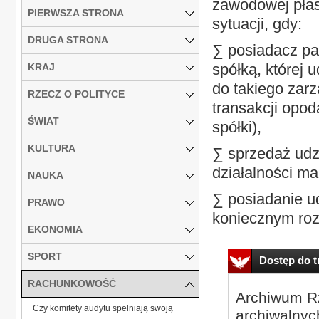
zawodowej płas
PIERWSZA STRONA
sytuacji, gdy:
DRUGA STRONA
∑ posiadacz pa
spółką, której u
KRAJ
do takiego zar
RZECZ O POLITYCE
transakcji opod
ŚWIAT
spółki),
KULTURA
∑ sprzedaż udz
działalności mak
NAUKA
∑ posiadanie ud
PRAWO
koniecznym rozs
EKONOMIA
SPORT
Dostęp do tr
RACHUNKOWOŚĆ
Archiwum Rz
Czy komitety audytu spełniają swoją
archiwalnyc