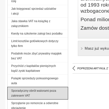
rolę
od 1993 roku
Jak księgować sprzedaż udziałów
wzbogacone
i akcji
Ponad milio
Jaka stawka VAT na książkę z
załącznikiem
Zamów dostę
Kwoty na szkolenie załogi bez podatku
Limit kosztów gotówkowych dotyczy
tylko firm
Masz już wyku
Podatnik może zbyć prywatny majątek
bez VAT
Przychód z kapitałów pieniężnych
POPRZEDNI ARTYKUŁ Z
bądź zyski kapitałowe
Pułapki sprzedaży poleasingowego
auta
Sporadyczny obrót walorami poza
zakresem VAT
Sprzątanie po remoncie a odwrotne
obciążenie