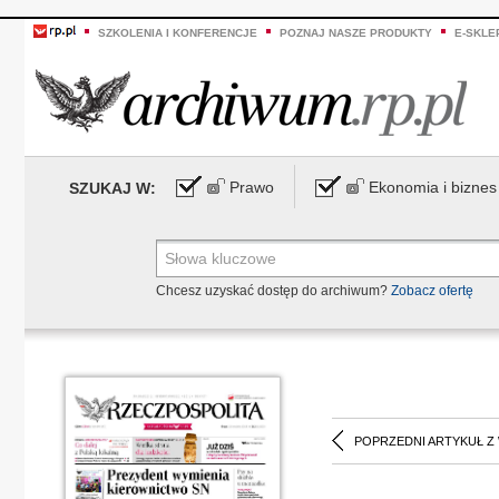
SZKOLENIA I KONFERENCJE
POZNAJ NASZE PRODUKTY
E-SKLE
Prawo
Ekonomia i biznes
SZUKAJ W:
Chcesz uzyskać dostęp do archiwum?
Zobacz ofertę
POPRZEDNI ARTYKUŁ Z