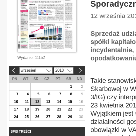
Sporadyczn
12 września 20
Sprzedaż udzia
spółki kapitał
incydentalnie,
opodatkowaniu
Wydanie:
11152
wrzesień
2018
«
»
PN
WT
ŚR
CZ
PT
SB
ND
Takie stanowisk
1
2
Skarbowej w Wa
3
4
5
6
7
8
9
3/IG) czy inter
10
11
12
13
14
15
16
23 kwietnia 20
17
18
19
20
21
22
23
Wyjątkiem jest
24
25
26
27
28
29
30
działalności go
obowiązki w VAT
SPIS TREŚCI