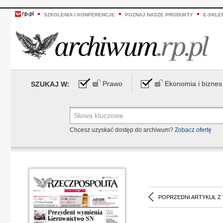
SZKOLENIA I KONFERENCJE
POZNAJ NASZE PRODUKTY
E-SKLE
Prawo
Ekonomia i biznes
SZUKAJ W:
Chcesz uzyskać dostęp do archiwum?
Zobacz ofertę
POPRZEDNI ARTYKUŁ Z