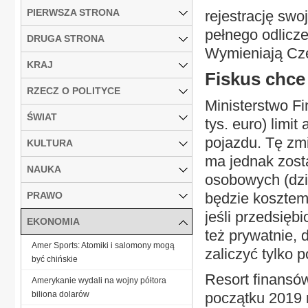
PIERWSZA STRONA
rejestrację swo
pełnego odlicz
DRUGA STRONA
Wymieniają Cze
KRAJ
Fiskus chce
RZECZ O POLITYCE
Ministerstwo Fi
ŚWIAT
tys. euro) limi
pojazdu. Tę zm
KULTURA
ma jednak zost
NAUKA
osobowych (dziś
PRAWO
będzie kosztem
jeśli przedsięb
EKONOMIA
też prywatnie,
Amer Sports: Atomiki i salomony mogą
zaliczyć tylko
być chińskie
Resort finansó
Amerykanie wydali na wojny półtora
biliona dolarów
początku 2019 r