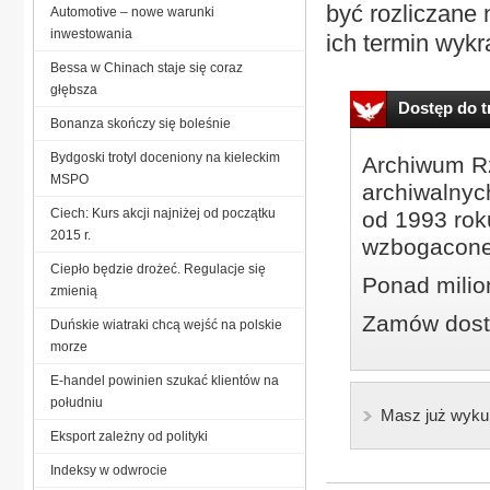
być rozliczane 
Automotive – nowe warunki
inwestowania
ich termin wykr
Bessa w Chinach staje się coraz
głębsza
Dostęp do tr
Bonanza skończy się boleśnie
Bydgoski trotyl doceniony na kieleckim
Archiwum Rz
MSPO
archiwalnyc
Ciech: Kurs akcji najniżej od początku
od 1993 roku
2015 r.
wzbogacone
Ciepło będzie drożeć. Regulacje się
Ponad milio
zmienią
Zamów dostę
Duńskie wiatraki chcą wejść na polskie
morze
E-handel powinien szukać klientów na
południu
Masz już wyku
Eksport zależny od polityki
Indeksy w odwrocie