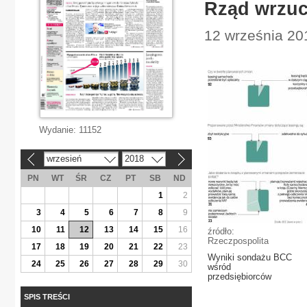
Rząd wrzuc
12 września 20
Wydanie:
11152
wrzesień
2018
«
»
PN
WT
ŚR
CZ
PT
SB
ND
1
2
3
4
5
6
7
8
9
10
11
12
13
14
15
16
źródło:
Rzeczpospolita
17
18
19
20
21
22
23
Wyniki sondażu BCC
24
25
26
27
28
29
30
wśród
przedsiębiorców
SPIS TREŚCI