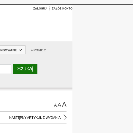
ZALOGUJ
ZAŁÓŻ KONTO
ANSOWANE
+ POMOC
A
A
A
NASTĘPNY ARTYKUŁ Z WYDANIA