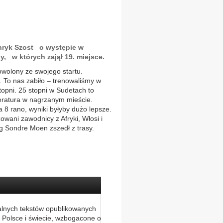
enryk Szost o występie w
, w których zajął 19. miejsce.
owolony ze swojego startu.
 To nas zabiło – trenowaliśmy w
opni. 25 stopni w Sudetach to
eratura w nagrzanym mieście.
a 8 rano, wyniki byłyby dużo lepsze.
zowani zawodnicy z Afryki, Włosi i
g Sondre Moen zszedł z trasy.
alnych tekstów opublikowanych
 Polsce i świecie, wzbogacone o