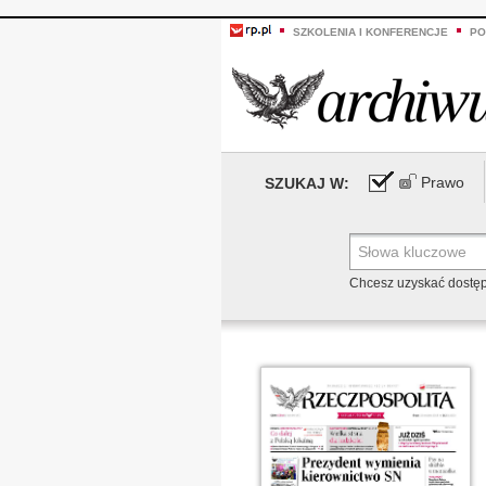
SZKOLENIA I KONFERENCJE
PO
Prawo
SZUKAJ W:
Chcesz uzyskać dostę