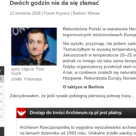
Dwóch godzin nie da się złamać
12 września 2018 | Forum Krynica | Bartosz Klimas
Rekordzista Polski w maratonie H
tegorocznych mistrzostwach Europy
Nie wyszło, przyznaję, nie jestem zad
Tłumaczyłbym to wysoką temperaturą.
Jakuszycach w temperaturze 20–25 st
jednak co innego niż taka sama temp
Gdyby organizatorzy przełożyli start n
autor zdjęcia: Piotr
A tak, w czołówce znaleźli się naturali
Guzik
Hiszpanie. Rekordzista Europy Norwe
D
źródło: Fotorzepa
2
O taktyce w Berlinie
9
Zdecydowałem, że jeśli rywale pobiegną pierwszą połowę trasy...
16
23
Dostęp do treści Archiwum.rp.pl jest płatny.
30
Archiwum Rzeczpospolitej to wygodna wyszukiwarka archiw
na łamach dziennika od 1993 roku. Unikalne źródło wiedzy o