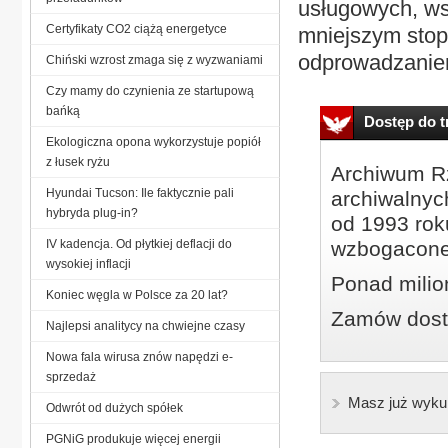
usługowych, ws
Certyfikaty CO2 ciążą energetyce
mniejszym stop
odprowadzanie
Chiński wzrost zmaga się z wyzwaniami
Czy mamy do czynienia ze startupową
bańką
Dostęp do tr
Ekologiczna opona wykorzystuje popiół
z łusek ryżu
Archiwum Rz
Hyundai Tucson: Ile faktycznie pali
archiwalnyc
hybryda plug-in?
od 1993 roku
IV kadencja. Od płytkiej deflacji do
wzbogacone
wysokiej inflacji
Ponad milio
Koniec węgla w Polsce za 20 lat?
Zamów dostę
Najlepsi analitycy na chwiejne czasy
Nowa fala wirusa znów napędzi e-
sprzedaż
Masz już wyku
Odwrót od dużych spółek
PGNiG produkuje więcej energii