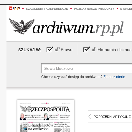
SZKOLENIA I KONFERENCJE
POZNAJ NASZE PRODUKTY
E-SKLE
Prawo
Ekonomia i biznes
SZUKAJ W:
Chcesz uzyskać dostęp do archiwum?
Zobacz ofertę
POPRZEDNI ARTYKUŁ Z