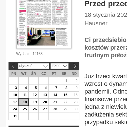
Przed prze
18 stycznia 202
Hausner
Ci przedsiębi
kosztów przer
Wydanie:
12168
trudnym położ
styczeń
2022
«
»
PN
WT
ŚR
CZ
PT
SB
ND
Już trzeci kwar
1
2
wzrost o dynam
3
4
5
6
7
8
9
pandemii. Odno
10
11
12
13
14
15
16
finansowe prze
17
18
19
20
21
22
23
jedna z niewie
24
25
26
27
28
29
30
zadłużenia sek
31
przypadku sekt