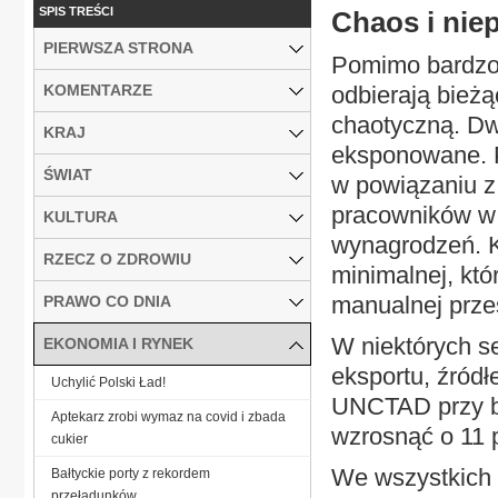
SPIS TREŚCI
Chaos i ni
PIERWSZA STRONA
Pomimo bardzo 
KOMENTARZE
odbierają bież
chaotyczną. Dw
KRAJ
eksponowane. P
ŚWIAT
w powiązaniu z 
pracowników w 
KULTURA
wynagrodzeń. Ko
RZECZ O ZDROWIU
minimalnej, kt
manualnej przes
PRAWO CO DNIA
W niektórych s
EKONOMIA I RYNEK
eksportu, źród
Uchylić Polski Ład!
UNCTAD przy bi
Aptekarz zrobi wymaz na covid i zbada
wzrosnąć o 11 
cukier
We wszystkich 
Bałtyckie porty z rekordem
przeładunków