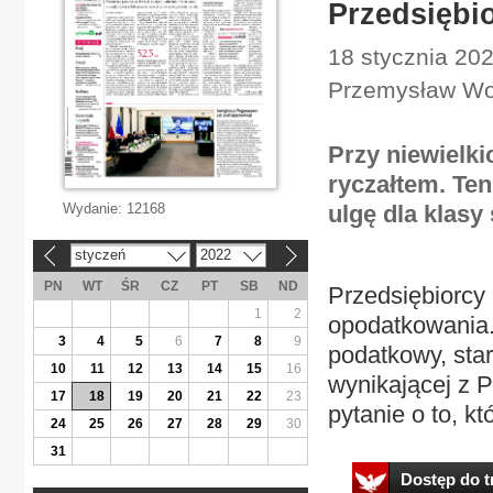
Przedsiębi
18 stycznia 20
Przemysław Wo
Przy niewielki
ryczałtem. Ten
Wydanie:
12168
ulgę dla klasy ś
styczeń
2022
«
»
PN
WT
ŚR
CZ
PT
SB
ND
Przedsiębiorcy
1
2
opodatkowania. 
3
4
5
6
7
8
9
podatkowy, sta
10
11
12
13
14
15
16
wynikającej z P
17
18
19
20
21
22
23
pytanie o to, kt
24
25
26
27
28
29
30
31
Dostęp do tr