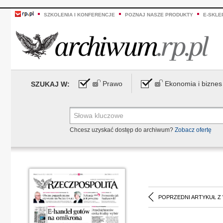
SZKOLENIA I KONFERENCJE
POZNAJ NASZE PRODUKTY
E-SKLE
Prawo
Ekonomia i biznes
SZUKAJ W:
Chcesz uzyskać dostęp do archiwum?
Zobacz ofertę
POPRZEDNI ARTYKUŁ Z