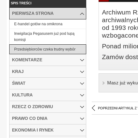
SPIS TREŚCI
Archiwum Rz
PIERWSZA STRONA
archiwalnyc
E-handel gotów na omikrona
od 1993 roku
Inwigilacja Pegasusem już pod lupą
wzbogacone
komisji
Ponad milio
Przedsiębiorców czeka trudny wybór
Zamów dostę
KOMENTARZE
KRAJ
Masz już wyku
ŚWIAT
KULTURA
RZECZ O ZDROWIU
POPRZEDNI ARTYKUŁ Z
PRAWO CO DNIA
EKONOMIA I RYNEK