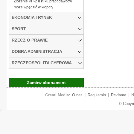
Złożenie PIT-2 u kilku pracodawców
może wpędzić w kłopoty
EKONOMIA I RYNEK
SPORT
RZECZ O PRAWIE
DOBRA ADMINISTRACJA
RZECZPOSPOLITA CYFROWA
Zamów abonament
Gremi Media:
O nas
|
Regulamin
|
Reklama
|
N
© Copyr