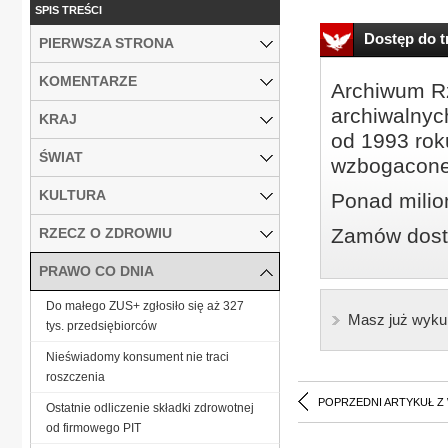
SPIS TREŚCI
Dostęp do tr
PIERWSZA STRONA
KOMENTARZE
Archiwum Rz
archiwalnyc
KRAJ
od 1993 roku
ŚWIAT
wzbogacone
KULTURA
Ponad milio
Zamów dostę
RZECZ O ZDROWIU
PRAWO CO DNIA
Do małego ZUS+ zgłosiło się aż 327
Masz już wyku
tys. przedsiębiorców
Nieświadomy konsument nie traci
roszczenia
POPRZEDNI ARTYKUŁ Z
Ostatnie odliczenie składki zdrowotnej
od firmowego PIT