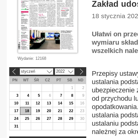
Zakład udos
18 stycznia 202
Ułatwi on prz
wymiaru skład
wszelkich nal
Wydanie:
12168
styczeń
2022
Przepisy ustaw
«
»
PN
WT
ŚR
CZ
PT
SB
ND
ustalania pods
1
2
ubezpieczenie z
3
4
5
6
7
8
9
od przychodu l
10
11
12
13
14
15
16
opodatkowania
17
18
19
20
21
22
23
ustalania pods
24
25
26
27
28
29
30
ustalaniu podst
31
należnej za okr