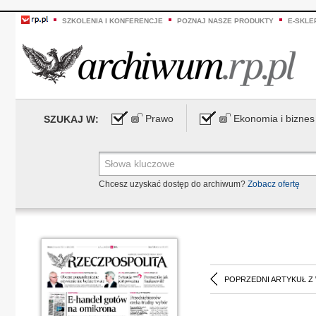
SZKOLENIA I KONFERENCJE
POZNAJ NASZE PRODUKTY
E-SKLE
Prawo
Ekonomia i biznes
SZUKAJ W:
Chcesz uzyskać dostęp do archiwum?
Zobacz ofertę
POPRZEDNI ARTYKUŁ Z