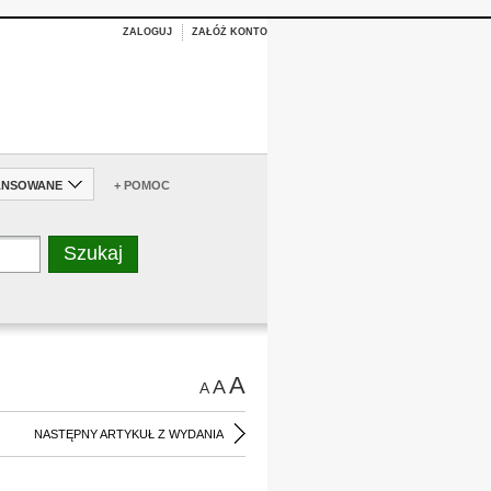
ZALOGUJ
ZAŁÓŻ KONTO
ANSOWANE
+ POMOC
A
A
A
NASTĘPNY ARTYKUŁ Z WYDANIA