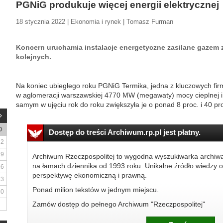
PGNiG produkuje więcej energii elektrycznej
18 stycznia 2022 | Ekonomia i rynek | Tomasz Furman
Koncern uruchamia instalacje energetyczne zasilane gazem
kolejnych.
Na koniec ubiegłego roku PGNiG Termika, jedna z kluczowych fi
w aglomeracji warszawskiej 4770 MW (megawaty) mocy cieplnej 
samym w ujęciu rok do roku zwiększyła je o ponad 8 proc. i 40 pro
D
Dostęp do treści Archiwum.rp.pl jest płatny.
2
9
Archiwum Rzeczpospolitej to wygodna wyszukiwarka archiw
na łamach dziennika od 1993 roku. Unikalne źródło wiedzy o
16
perspektywę ekonomiczną i prawną.
23
Ponad milion tekstów w jednym miejscu.
30
Zamów dostęp do pełnego Archiwum "Rzeczpospolitej"