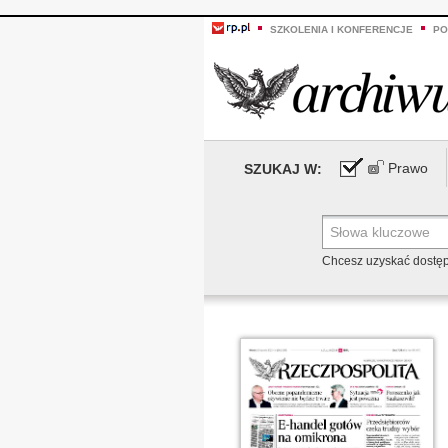
SZKOLENIA I KONFERENCJE
PO
Prawo
SZUKAJ W:
Chcesz uzyskać dostę