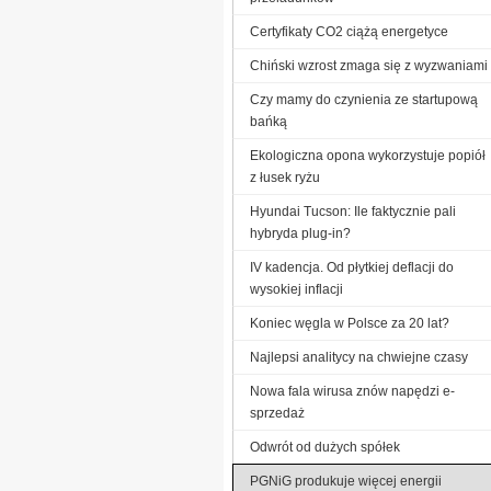
Certyfikaty CO2 ciążą energetyce
Chiński wzrost zmaga się z wyzwaniami
Czy mamy do czynienia ze startupową
bańką
Ekologiczna opona wykorzystuje popiół
z łusek ryżu
Hyundai Tucson: Ile faktycznie pali
hybryda plug-in?
IV kadencja. Od płytkiej deflacji do
wysokiej inflacji
Koniec węgla w Polsce za 20 lat?
Najlepsi analitycy na chwiejne czasy
Nowa fala wirusa znów napędzi e-
sprzedaż
Odwrót od dużych spółek
PGNiG produkuje więcej energii