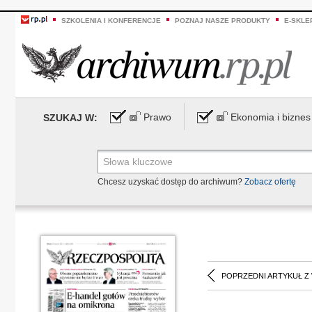
SZKOLENIA I KONFERENCJE
POZNAJ NASZE PRODUKTY
E-SKLE
Prawo
Ekonomia i biznes
SZUKAJ W:
Chcesz uzyskać dostęp do archiwum?
Zobacz ofertę
POPRZEDNI ARTYKUŁ Z