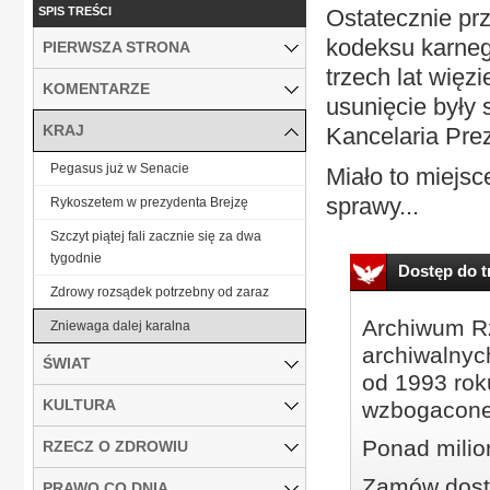
SPIS TREŚCI
Ostatecznie pr
kodeksu karneg
PIERWSZA STRONA
trzech lat więz
KOMENTARZE
usunięcie były 
KRAJ
Kancelaria Pre
Pegasus już w Senacie
Miało to miejsc
sprawy...
Rykoszetem w prezydenta Brejzę
Szczyt piątej fali zacznie się za dwa
tygodnie
Dostęp do tr
Zdrowy rozsądek potrzebny od zaraz
Archiwum Rz
Zniewaga dalej karalna
archiwalnyc
ŚWIAT
od 1993 roku
KULTURA
wzbogacone
Ponad milio
RZECZ O ZDROWIU
Zamów dostę
PRAWO CO DNIA