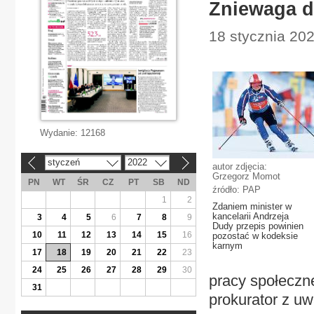
Zniewaga da
18 stycznia 2022
Wydanie:
12168
styczeń
2022
«
»
autor zdjęcia:
Grzegorz Momot
PN
WT
ŚR
CZ
PT
SB
ND
źródło: PAP
1
2
Zdaniem minister w
kancelarii Andrzeja
3
4
5
6
7
8
9
Dudy przepis powinien
10
11
12
13
14
15
16
pozostać w kodeksie
karnym
17
18
19
20
21
22
23
24
25
26
27
28
29
30
pracy społeczne
31
prokurator z u