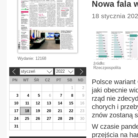
Nowa fala 
18 stycznia 202
Wydanie:
12168
źródło:
Rzeczpospolita
styczeń
2022
«
»
PN
WT
ŚR
CZ
PT
SB
ND
Polsce wariant
1
2
jaki obecnie wid
3
4
5
6
7
8
9
rząd nie zdecyd
10
11
12
13
14
15
16
chorych i prze
17
18
19
20
21
22
23
znów zostaną s
24
25
26
27
28
29
30
W czasie pande
31
przejścia na ha