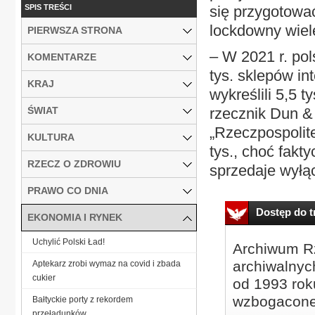
SPIS TREŚCI
się przygotować
lockdowny wiel
PIERWSZA STRONA
– W 2021 r. pol
KOMENTARZE
tys. sklepów i
KRAJ
wykreślili 5,5 
ŚWIAT
rzecznik Dun & 
„Rzeczpospolite
KULTURA
tys., choć fakt
RZECZ O ZDROWIU
sprzedaje wyłąc
PRAWO CO DNIA
Dostęp do tr
EKONOMIA I RYNEK
Uchylić Polski Ład!
Archiwum Rz
archiwalnyc
Aptekarz zrobi wymaz na covid i zbada
cukier
od 1993 roku
wzbogacone
Bałtyckie porty z rekordem
przeładunków