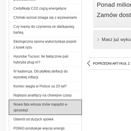
Ponad milio
Certyfikaty CO2 ciążą energetyce
Zamów dostę
Chiński wzrost zmaga się z wyzwaniami
Czy mamy do czynienia ze startupową
bańką
Masz już wyku
Ekologiczna opona wykorzystuje popiół
z łusek ryżu
Hyundai Tucson: Ile faktycznie pali
hybryda plug-in?
POPRZEDNI ARTYKUŁ Z
IV kadencja. Od płytkiej deflacji do
wysokiej inflacji
Koniec węgla w Polsce za 20 lat?
Najlepsi analitycy na chwiejne czasy
Nowa fala wirusa znów napędzi e-
sprzedaż
Odwrót od dużych spółek
PGNiG produkuje więcej energii