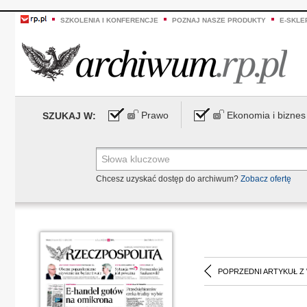
SZKOLENIA I KONFERENCJE
POZNAJ NASZE PRODUKTY
E-SKLE
Prawo
Ekonomia i biznes
SZUKAJ W:
Chcesz uzyskać dostęp do archiwum?
Zobacz ofertę
POPRZEDNI ARTYKUŁ Z