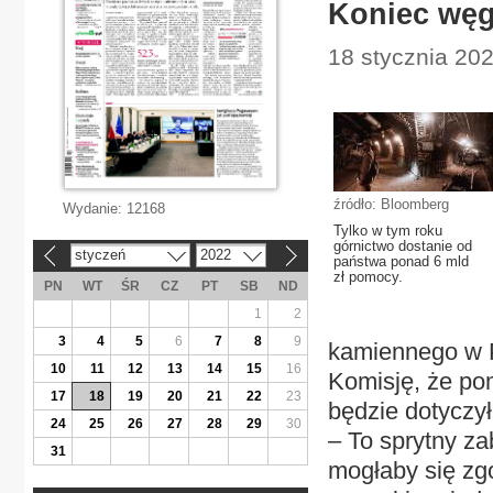
Koniec węgl
18 stycznia 20
źródło: Bloomberg
Wydanie:
12168
Tylko w tym roku
górnictwo dostanie od
styczeń
2022
«
»
państwa ponad 6 mld
zł pomocy.
PN
WT
ŚR
CZ
PT
SB
ND
1
2
3
4
5
6
7
8
9
kamiennego w 
10
11
12
13
14
15
16
Komisję, że pom
17
18
19
20
21
22
23
będzie dotyczył
24
25
26
27
28
29
30
– To sprytny za
31
mogłaby się zg