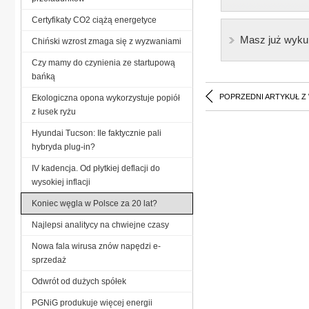
Certyfikaty CO2 ciążą energetyce
Masz już wyku
Chiński wzrost zmaga się z wyzwaniami
Czy mamy do czynienia ze startupową
bańką
POPRZEDNI ARTYKUŁ Z
Ekologiczna opona wykorzystuje popiół
z łusek ryżu
Hyundai Tucson: Ile faktycznie pali
hybryda plug-in?
IV kadencja. Od płytkiej deflacji do
wysokiej inflacji
Koniec węgla w Polsce za 20 lat?
Najlepsi analitycy na chwiejne czasy
Nowa fala wirusa znów napędzi e-
sprzedaż
Odwrót od dużych spółek
PGNiG produkuje więcej energii