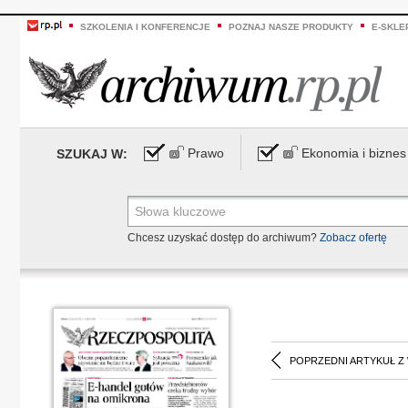
SZKOLENIA I KONFERENCJE
POZNAJ NASZE PRODUKTY
E-SKLE
Prawo
Ekonomia i biznes
SZUKAJ W:
Chcesz uzyskać dostęp do archiwum?
Zobacz ofertę
POPRZEDNI ARTYKUŁ Z