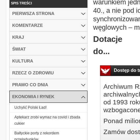
warunkiem jedn
SPIS TREŚCI
40., a nie pod 
PIERWSZA STRONA
synchronizowa
KOMENTARZE
węglowych – mó
Dotacje
KRAJ
ŚWIAT
do...
KULTURA
Dostęp do tr
RZECZ O ZDROWIU
PRAWO CO DNIA
Archiwum Rz
archiwalnyc
EKONOMIA I RYNEK
od 1993 roku
Uchylić Polski Ład!
wzbogacone
Aptekarz zrobi wymaz na covid i zbada
Ponad milio
cukier
Zamów dostę
Bałtyckie porty z rekordem
przeładunków