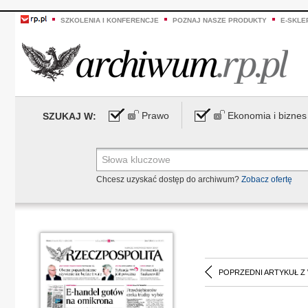
SZKOLENIA I KONFERENCJE
POZNAJ NASZE PRODUKTY
E-SKLE
Prawo
Ekonomia i biznes
SZUKAJ W:
Chcesz uzyskać dostęp do archiwum?
Zobacz ofertę
POPRZEDNI ARTYKUŁ Z