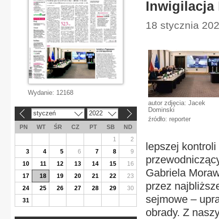
Inwigilacj
18 stycznia 202
Wydanie:
12168
autor zdjęcia: Jacek
Dominski
styczeń
2022
«
»
źródło: reporter
PN
WT
ŚR
CZ
PT
SB
ND
1
2
lepszej kontrol
3
4
5
6
7
8
9
przewodniczący
10
11
12
13
14
15
16
Gabriela Moraw
17
18
19
20
21
22
23
przez najbliższ
24
25
26
27
28
29
30
sejmowe – upra
31
obrady. Z nasz