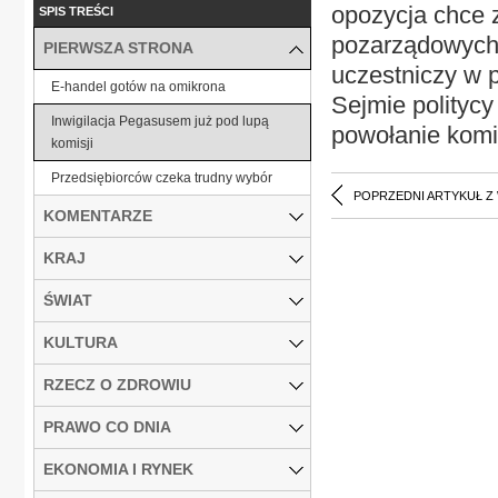
opozycja chce z
SPIS TREŚCI
pozarządowych i
PIERWSZA STRONA
uczestniczy w p
E-handel gotów na omikrona
Sejmie politycy
Inwigilacja Pegasusem już pod lupą
powołanie komis
komisji
Przedsiębiorców czeka trudny wybór
POPRZEDNI ARTYKUŁ Z
KOMENTARZE
KRAJ
ŚWIAT
KULTURA
RZECZ O ZDROWIU
PRAWO CO DNIA
EKONOMIA I RYNEK