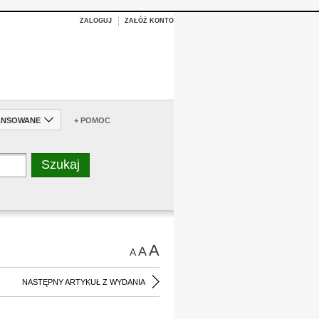
ZALOGUJ
ZAŁÓŻ KONTO
ANSOWANE
+ POMOC
A
A
A
NASTĘPNY ARTYKUŁ Z WYDANIA