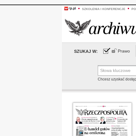
SZKOLENIA I KONFERENCJE
PO
Prawo
SZUKAJ W:
Chcesz uzyskać dostę