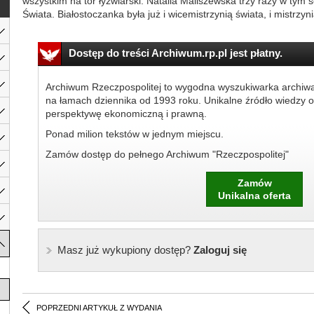
wszystkim na tor łyżwiarski. Natalia Maliszewska trzy razy w tym
Świata. Białostoczanka była już i wicemistrzynią świata, i mistrzyni
Dostęp do treści Archiwum.rp.pl jest płatny.
Archiwum Rzeczpospolitej to wygodna wyszukiwarka archiw
na łamach dziennika od 1993 roku. Unikalne źródło wiedzy o
perspektywę ekonomiczną i prawną.
Ponad milion tekstów w jednym miejscu.
Zamów dostęp do pełnego Archiwum "Rzeczpospolitej"
Zamów
Unikalna oferta
Masz już wykupiony dostęp?
Zaloguj się
POPRZEDNI ARTYKUŁ Z WYDANIA