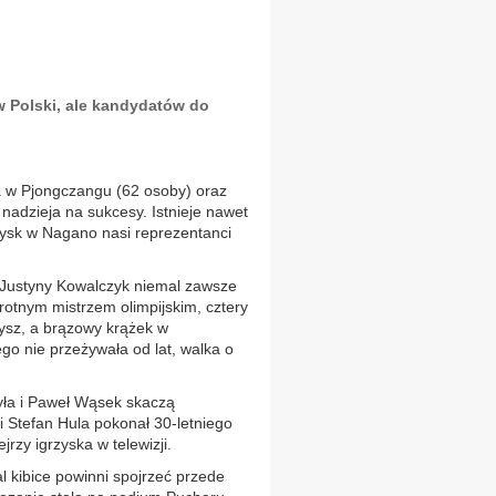
w Polski, ale kandydatów do
a w Pjongczangu (62 osoby) oraz
 nadzieja na sukcesy. Istnieje nawet
rzysk w Nagano nasi reprezentanci
 Justyny Kowalczyk niemal zawsze
krotnym mistrzem olimpijskim, cztery
ysz, a brązowy krążek w
go nie przeżywała od lat, walka o
yła i Paweł Wąsek skaczą
ni Stefan Hula pokonał 30-letniego
rzy igrzyska w telewizji.
l kibice powinni spojrzeć przede