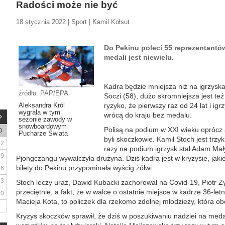
Radości może nie być
18 stycznia 2022 | Sport | Kamil Kołsut
Do Pekinu poleci 55 reprezentantó
medali jest niewielu.
Kadra będzie mniejsza niż na igrzysk
źródło: PAP/EPA
Soczi (58), dużo skromniejsza jest też
Aleksandra Król
ryzyko, że pierwszy raz od 24 lat i ig
wygrała w tym
wrócą do kraju bez medalu.
sezonie zawody w
snowboardowym
Polisą na podium w XXI wieku oprócz
D
Pucharze Świata
byli skoczkowie. Kamil Stoch jest trzy
2
razy na podium igrzysk stał Adam Mał
9
Pjongczangu wywalczyła drużyna. Dziś kadra jest w kryzysie, jakie
bilety do Pekinu przypominała wyścig żółwi.
16
23
Stoch leczy uraz, Dawid Kubacki zachorował na Covid-19, Piotr Ż
przeciętnie, a fakt, że w walce o ostatnie miejsce w kadrze 36-let
30
Macieja Kota, to policzek dla rzekomo zdolnej młodzieży, która obej
Kryzys skoczków sprawił, że dziś w poszukiwaniu nadziei na meda