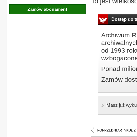
To jest wielkość
Zamów abonament
Dostęp do tr
Archiwum Rz
archiwalnyc
od 1993 roku
wzbogacone
Ponad milio
Zamów dostę
Masz już wyku
POPRZEDNI ARTYKUŁ Z