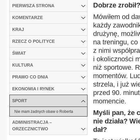
Dobrze zrobił
PIERWSZA STRONA
Mówiłem od da
KOMENTARZE
każdy zawodnik
KRAJ
drużynę, możliw
na treningu, co
RZECZ O POLITYCE
z nimi współpr
ŚWIAT
i okoliczności
KULTURA
niż sportowe. R
momentów. Ludz
PRAWO CO DNIA
strzela, i już 
EKONOMIA I RYNEK
przed 90. minu
momencie.
SPORT
Myśli pan, że 
Nie mam żadnych obaw o Roberta
nie działa? Wi
ADMINISTRACJA –
dał?
ORZECZNICTWO