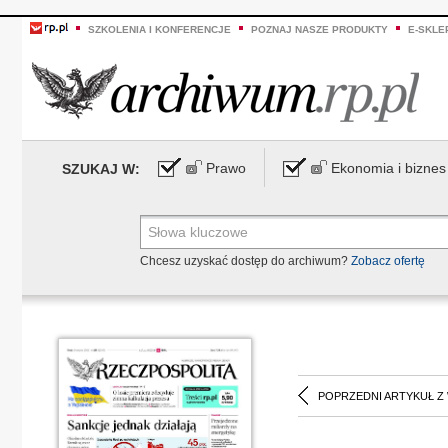
SZKOLENIA I KONFERENCJE
POZNAJ NASZE PRODUKTY
E-SKLE
Prawo
Ekonomia i biznes
SZUKAJ W:
Chcesz uzyskać dostęp do archiwum?
Zobacz ofertę
POPRZEDNI ARTYKUŁ Z