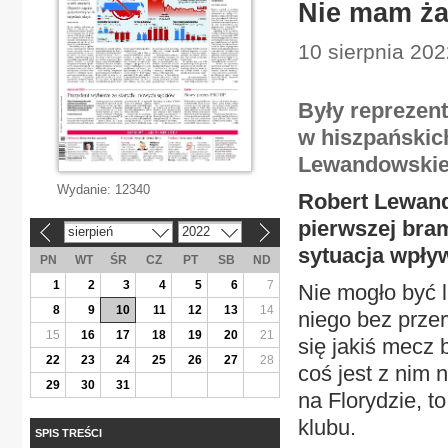
Nie mam ża
10 sierpnia 202
Były reprezen
w hiszpańskich
Lewandowskie
Wydanie:
12340
Robert Lewand
pierwszej bra
sierpień
2022
«
»
sytuacja wpływ
PN
WT
ŚR
CZ
PT
SB
ND
1
2
3
4
5
6
7
Nie mogło być l
8
9
10
11
12
13
14
niego bez przer
15
16
17
18
19
20
21
się jakiś mecz 
22
23
24
25
26
27
28
coś jest z nim 
29
30
31
na Florydzie, t
klubu.
SPIS TREŚCI