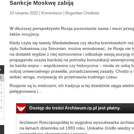
Sankcje Moskwę zabiją
10 sierpnia 2022 | Komentarze | Bogusław Chrabota
W dłuższej perspektywie Rosja pozostanie sama i musi przegr
także rosyjscy.
Kiedy czyta się tweety Miedwiediewa czy słucha kremlowskich r
stylu Sołowiowa czy Simonian, można wnioskować, że Rosja nie t
na dodatek wyjdzie z niej wzmocniona i odbuduje swoją pozycję i
propaganda uszyta bardziej na potrzeby komunikacji wewnętrznej n
że każda wojna – współczesna czy historyczna – niosła ze sobą f
rodzaj uniwersalnego prawidła, ponadczasowej zasady. Chodzi o m
wobec wroga, motywację do przetrwania trudnego czasu.
D
7
Rosjanie są tu mistrzami; ich tradycja w tej dziedzinie sięga wiekó
pielęgnowana i...
14
21
Dostęp do treści Archiwum.rp.pl jest płatny.
28
Archiwum Rzeczpospolitej to wygodna wyszukiwarka archiw
na łamach dziennika od 1993 roku. Unikalne źródło wiedzy o
perspektywę ekonomiczną i prawną.