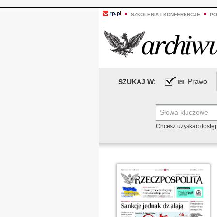
SZKOLENIA I KONFERENCJE
PO
Prawo
SZUKAJ W:
Chcesz uzyskać dostę