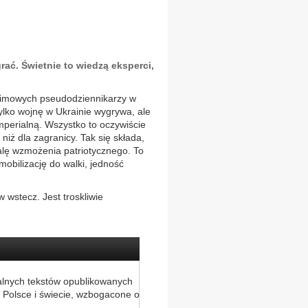
ać. Świetnie to wiedzą eksperci,
eżimowych pseudodziennikarzy w
ylko wojnę w Ukrainie wygrywa, ale
mperialną. Wszystko to oczywiście
iż dla zagranicy. Tak się składa,
alę wzmożenia patriotycznego. To
obilizację do walki, jedność
w wstecz. Jest troskliwie
alnych tekstów opublikowanych
 Polsce i świecie, wzbogacone o