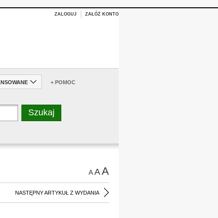
ZALOGUJ
ZAŁÓŻ KONTO
ANSOWANE
+ POMOC
A
A
A
NASTĘPNY ARTYKUŁ Z WYDANIA