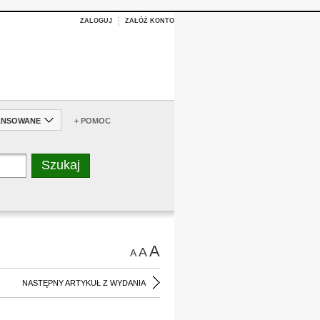
ZALOGUJ
ZAŁÓŻ KONTO
ANSOWANE
+ POMOC
A
A
A
NASTĘPNY ARTYKUŁ Z WYDANIA