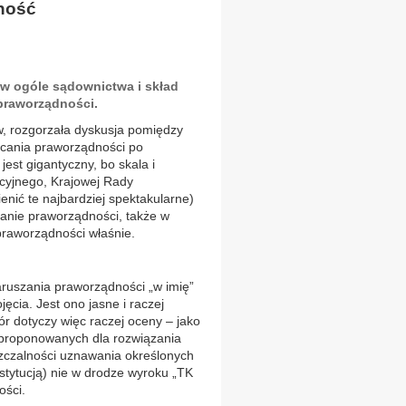
ność
 w ogóle sądownictwa i skład
 praworządności.
w, rozgorzała dyskusja pomiędzy
acania praworządności po
est gigantyczny, bo skala i
ucyjnego, Krajowej Rady
ić te najbardziej spektakularne)
canie praworządności, także w
raworządności właśnie.
aruszania praworządności „w imię”
cia. Jest ono jasne i raczej
ór dotyczy więc raczej oceny – jako
proponowanych dla rozwiązania
zczalności uznawania określonych
tytucją) nie w drodze wyroku „TK
ości.