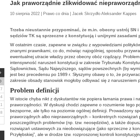
Jak praworządnie zlikwidować niepraworząd
10 sierpnia 2022 | Prawo co dnia | Jacek Skrzydło Aleksander Kappes
Trzeba nieustannie przypominać, że m.in. obecny ustrój SN i
sędziów TK są sprzeczne z konstytucją i unijnymi zasadami
W ostatnim czasie, zapewne w związku z wypowiedziami politykó
znanymi prawnikami, co do, mówiąc najogólniej, sposobu przywr
ewentualnej utracie władzy przez obecny obóz rządzący. Problem j
intensywność naruszeń konstytucji w zakresie Trybunału Konstyt
Sądownictwa, Sądu Najwyższego, sądów powszechnych (by wymien
jest bez precedensu po 1989 r. Słyszymy obawy o to, że przywra
zakresie obsady stanowisk mogłoby odbywać się z naruszeniem p
D
Problem definicji
7
14
W istocie chyba nikt z dyskutantów nie popiera łamania prawa i n
praworządności. W dyskusji chodzi zapewne o rozumienie tego poję
21
bezsporne, ale tylko na poziomie ogólnej definicji. Prowadzony sp
28
praworządnych albo niepraworządnych – konkretnych rozwiązań 
poszczególnych problemów (np. tzw. neosędziów), a także dopus
rozwiązań ustawowych za nieobowiązujące (jako sprzeczne z kons
Przyłębskiej”, ale w drodze tzw. rozproszonej kontroli konstytucyjn