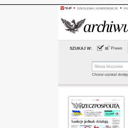
SZKOLENIA I KONFERENCJE
PO
Prawo
SZUKAJ W:
Chcesz uzyskać dostę