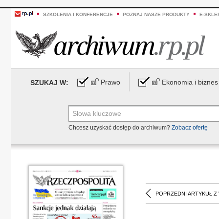
SZKOLENIA I KONFERENCJE
POZNAJ NASZE PRODUKTY
E-SKLE
Prawo
Ekonomia i biznes
SZUKAJ W:
Chcesz uzyskać dostęp do archiwum?
Zobacz ofertę
POPRZEDNI ARTYKUŁ Z