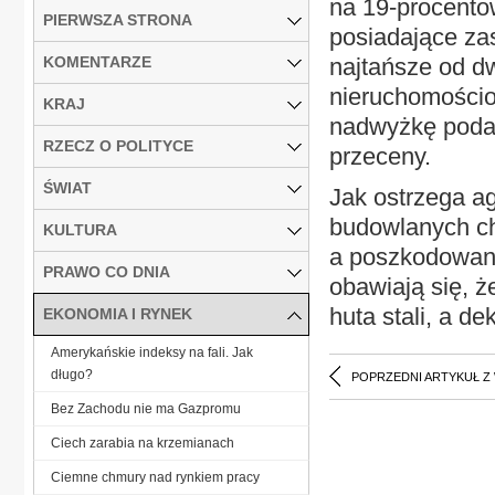
na 19-procento
PIERWSZA STRONA
posiadające za
KOMENTARZE
najtańsze od d
nieruchomościo
KRAJ
nadwyżkę podaż
RZECZ O POLITYCE
przeceny.
ŚWIAT
Jak ostrzega a
budowlanych ch
KULTURA
a poszkodowana
PRAWO CO DNIA
obawiają się, 
huta stali, a d
EKONOMIA I RYNEK
Amerykańskie indeksy na fali. Jak
długo?
POPRZEDNI ARTYKUŁ Z
Bez Zachodu nie ma Gazpromu
Ciech zarabia na krzemianach
Ciemne chmury nad rynkiem pracy