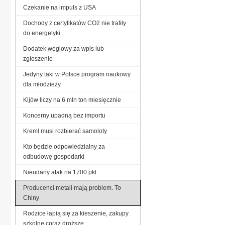
Czekanie na impuls z USA
Dochody z certyfikatów CO2 nie trafiły
do energetyki
Dodatek węglowy za wpis lub
zgłoszenie
Jedyny taki w Polsce program naukowy
dla młodzieży
Kijów liczy na 6 mln ton miesięcznie
Koncerny upadną bez importu
Kreml musi rozbierać samoloty
Kto będzie odpowiedzialny za
odbudowę gospodarki
Nieudany atak na 1700 pkt
Producenci metali mają problem. To
Chiny
Rodzice łapią się za kieszenie, zakupy
szkolne coraz droższe