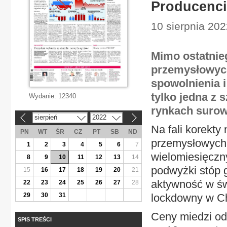
Producenci
10 sierpnia 202
Mimo ostatnie
przemysłowych
spowolnienia 
tylko jedna z 
Wydanie:
12340
rynkach suro
sierpień
2022
«
»
Na fali korekty
PN
WT
ŚR
CZ
PT
SB
ND
przemysłowych 
1
2
3
4
5
6
7
wielomiesięczn
8
9
10
11
12
13
14
podwyżki stóp 
15
16
17
18
19
20
21
aktywność w św
22
23
24
25
26
27
28
29
30
31
lockdowny w C
Ceny miedzi odb
SPIS TREŚCI