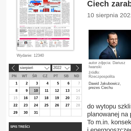
Ciech zara
10 sierpnia 20
Wydanie:
12340
autor zdjęcia: Dariusz
Iwanski
sierpień
2022
«
»
źródło:
PN
WT
ŚR
CZ
PT
SB
ND
Rzeczpospolita
1
2
3
4
5
6
7
Dawid Jakubowicz,
prezes Ciechu
8
9
10
11
12
13
14
15
16
17
18
19
20
21
do wytopu szkl
22
23
24
25
26
27
28
29
30
31
planowanej na p
To m.in. konsek
SPIS TREŚCI
i energooszczęd