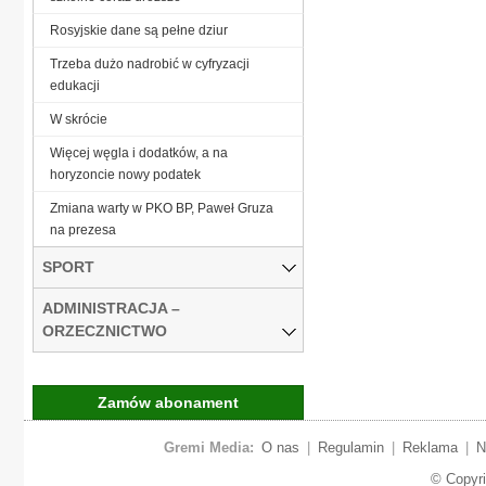
Rosyjskie dane są pełne dziur
Trzeba dużo nadrobić w cyfryzacji
edukacji
W skrócie
Więcej węgla i dodatków, a na
horyzoncie nowy podatek
Zmiana warty w PKO BP, Paweł Gruza
na prezesa
SPORT
ADMINISTRACJA –
ORZECZNICTWO
Zamów abonament
Gremi Media:
O nas
|
Regulamin
|
Reklama
|
N
© Copyr