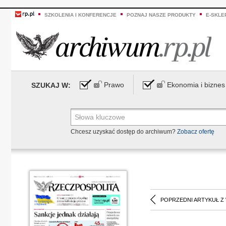
SZKOLENIA I KONFERENCJE
POZNAJ NASZE PRODUKTY
E-SKLE
Prawo
Ekonomia i biznes
SZUKAJ W:
Chcesz uzyskać dostęp do archiwum?
Zobacz ofertę
POPRZEDNI ARTYKUŁ Z