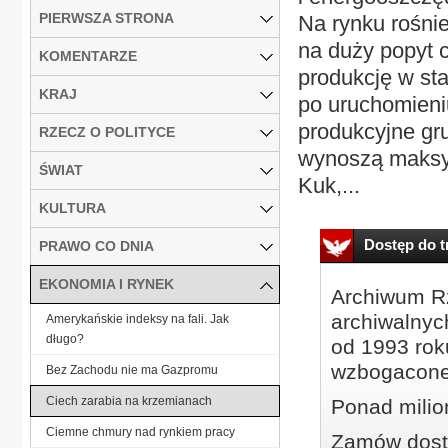
PIERWSZA STRONA
Na rynku rośni
na duży popyt 
KOMENTARZE
produkcję w st
KRAJ
po uruchomieni
produkcyjne gr
RZECZ O POLITYCE
wynoszą maksym
ŚWIAT
Kuk,...
KULTURA
Dostęp do tr
PRAWO CO DNIA
EKONOMIA I RYNEK
Archiwum Rz
archiwalnyc
Amerykańskie indeksy na fali. Jak
długo?
od 1993 roku
wzbogacone
Bez Zachodu nie ma Gazpromu
Ciech zarabia na krzemianach
Ponad milio
Ciemne chmury nad rynkiem pracy
Zamów dostę