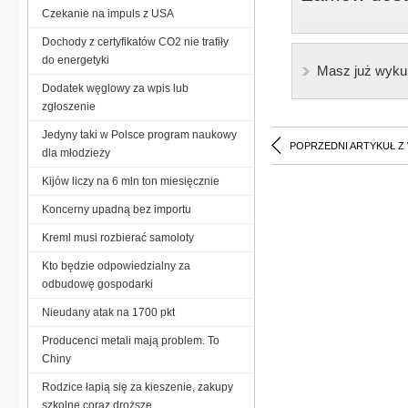
Czekanie na impuls z USA
Dochody z certyfikatów CO2 nie trafiły
do energetyki
Masz już wyku
Dodatek węglowy za wpis lub
zgłoszenie
Jedyny taki w Polsce program naukowy
POPRZEDNI ARTYKUŁ Z
dla młodzieży
Kijów liczy na 6 mln ton miesięcznie
Koncerny upadną bez importu
Kreml musi rozbierać samoloty
Kto będzie odpowiedzialny za
odbudowę gospodarki
Nieudany atak na 1700 pkt
Producenci metali mają problem. To
Chiny
Rodzice łapią się za kieszenie, zakupy
szkolne coraz droższe