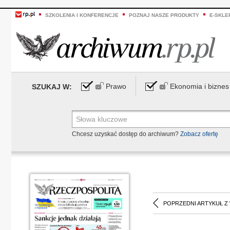
SZKOLENIA I KONFERENCJE
POZNAJ NASZE PRODUKTY
E-SKLE
Prawo
Ekonomia i biznes
SZUKAJ W:
Chcesz uzyskać dostęp do archiwum?
Zobacz ofertę
POPRZEDNI ARTYKUŁ Z