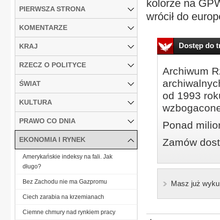
kolorze na GPW
PIERWSZA STRONA
wrócił do europ
KOMENTARZE
Dostęp do tr
KRAJ
RZECZ O POLITYCE
Archiwum Rz
archiwalnyc
ŚWIAT
od 1993 roku
KULTURA
wzbogacone
PRAWO CO DNIA
Ponad milio
EKONOMIA I RYNEK
Zamów dostę
Amerykańskie indeksy na fali. Jak
długo?
Bez Zachodu nie ma Gazpromu
Masz już wyku
Ciech zarabia na krzemianach
Ciemne chmury nad rynkiem pracy