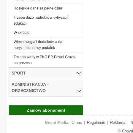
Rosyjskie dane są pełne dziur
Trzeba dużo nadrobić w cyfryzacji
edukacji
W skrócie
Więcej węgla i dodatków, a na
horyzoncie nowy podatek
Zmiana warty w PKO BP, Paweł Gruza
na prezesa
SPORT
ADMINISTRACJA –
ORZECZNICTWO
Zamów abonament
Gremi Media:
O nas
|
Regulamin
|
Reklama
|
N
© Copyr