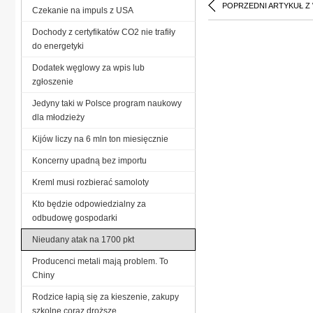
POPRZEDNI ARTYKUŁ Z
Czekanie na impuls z USA
Dochody z certyfikatów CO2 nie trafiły
do energetyki
Dodatek węglowy za wpis lub
zgłoszenie
Jedyny taki w Polsce program naukowy
dla młodzieży
Kijów liczy na 6 mln ton miesięcznie
Koncerny upadną bez importu
Kreml musi rozbierać samoloty
Kto będzie odpowiedzialny za
odbudowę gospodarki
Nieudany atak na 1700 pkt
Producenci metali mają problem. To
Chiny
Rodzice łapią się za kieszenie, zakupy
szkolne coraz droższe