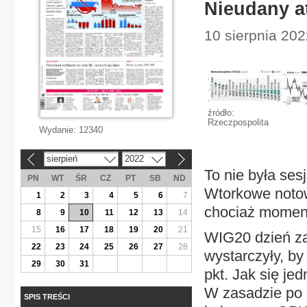
Nieudany a
10 sierpnia 20
źródło:
Rzeczpospolita
Wydanie:
12340
sierpień
2022
«
»
To nie była ses
PN
WT
ŚR
CZ
PT
SB
ND
Wtorkowe notow
1
2
3
4
5
6
7
chociaż moment
8
9
10
11
12
13
14
15
16
17
18
19
20
21
WIG20 dzień za
22
23
24
25
26
27
28
wystarczyły, by
29
30
31
pkt. Jak się je
W zasadzie po 
SPIS TREŚCI