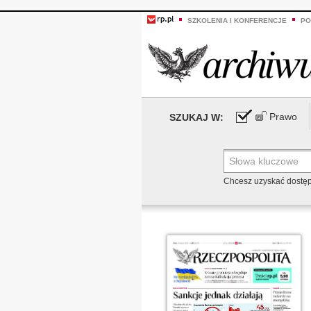
SZKOLENIA I KONFERENCJE
PO
Prawo
SZUKAJ W:
Chcesz uzyskać dostę