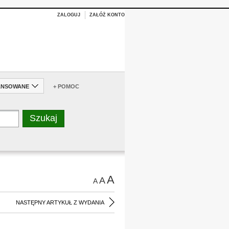
ZALOGUJ
ZAŁÓŻ KONTO
ANSOWANE
+ POMOC
A
A
A
NASTĘPNY ARTYKUŁ Z WYDANIA