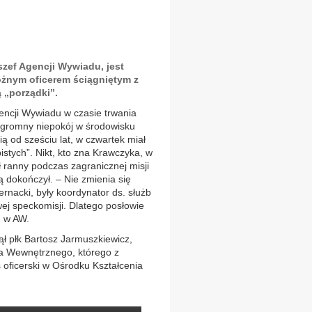
szef Agencji Wywiadu, jest
óżnym oficerem ściągniętym z
 „porządki”.
encji Wywiadu w czasie trwania
 ogromny niepokój w środowisku
ią od sześciu lat, w czwartek miał
stych”. Nikt, kto zna Krawczyka, w
ał ranny podczas zagranicznej misji
 ją dokończył. – Nie zmienia się
rnacki, były koordynator ds. służb
wej speckomisji. Dlatego posłowie
m w AW.
ął płk Bartosz Jarmuszkiewicz,
wa Wewnętrznego, którego z
 oficerski w Ośrodku Kształcenia