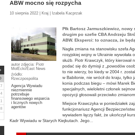
ABW mocno się rozpycha
10 sierpnia 2022 | Kraj | Izabela Kacprzak
Płk Bartosz Jarmuszkiewicz, nowy 
drugim po szefie CBA Andrzeju Str
ABW. Eksperci: to oznacza, że będą
Nagła zmiana na stanowisku szefa Ag
rosyjskiej wojny w Ukrainie wywołała
służb. Piotr Krawczyk, który kierował n
autor zdjęcia: Piotr
podać się do dymisji z „powodów osobi
MolEcki/East News
to nie wierzy, bo kiedy w 2004 r. zost
źródło:
w Babilonie, nie wrócił do kraju, tylko
D
Rzeczpospolita
konia podczas biegu – mówi Marek Bie
Agencja Wywiadu
7
specjalnych, wieloletni członek sejmo
niezmiennie
14
potrzebuje
opozycji głosowali przeciwko zmiano
finansowego wsparcia
21
i licznych nowych
Miejsce Krawczyka w poniedziałek zaj
agentów
28
funkcjonariusz Agencji Bezpieczeńst
wywiadem łączy fakt, że ukończył kurs
Kadr Wywiadu w Starych Kiejkutach. Jego...