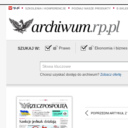
SZKOLENIA I KONFERENCJE
POZNAJ NASZE PRODUKTY
E-SKLE
Prawo
Ekonomia i biznes
SZUKAJ W:
Chcesz uzyskać dostęp do archiwum?
Zobacz ofertę
POPRZEDNI ARTYKUŁ Z