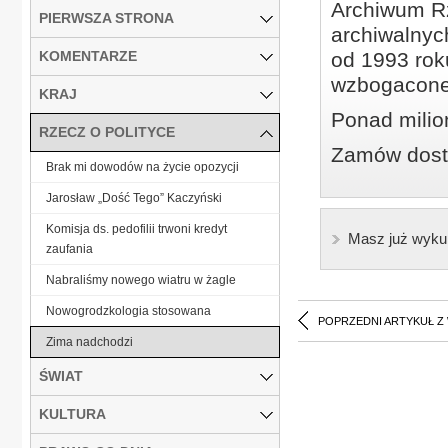
Archiwum Rz
PIERWSZA STRONA
archiwalnyc
KOMENTARZE
od 1993 roku
wzbogacone
KRAJ
Ponad milio
RZECZ O POLITYCE
Zamów dostę
Brak mi dowodów na życie opozycji
Jarosław „Dość Tego” Kaczyński
Komisja ds. pedofilii trwoni kredyt
Masz już wyku
zaufania
Nabraliśmy nowego wiatru w żagle
Nowogrodzkologia stosowana
POPRZEDNI ARTYKUŁ Z
Zima nadchodzi
ŚWIAT
KULTURA