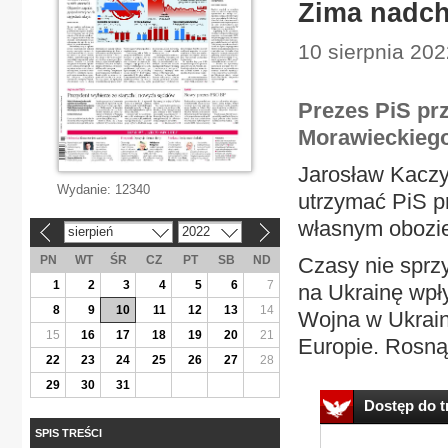
Zima nadch
10 sierpnia 202
Prezes PiS prz
Morawieckiego
Jarosław Kaczyń
Wydanie:
12340
utrzymać PiS p
własnym obozi
sierpień
2022
«
»
PN
WT
ŚR
CZ
PT
SB
ND
Czasy nie sprzy
1
2
3
4
5
6
7
na Ukrainę wpł
8
9
10
11
12
13
14
Wojna w Ukrain
15
16
17
18
19
20
21
Europie. Rosną
22
23
24
25
26
27
28
29
30
31
Dostęp do tr
SPIS TREŚCI