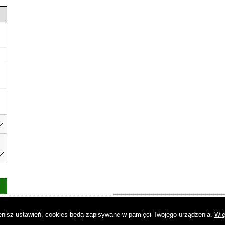
as
|
Regulamin
|
Reklama
|
Napisz do nas
|
Kontakt
|
Pliki cookies
|
Dek
mienisz ustawień, cookies będą zapisywane w pamięci Twojego urządzenia.
Wię
© Copyright by Gremi Media SA