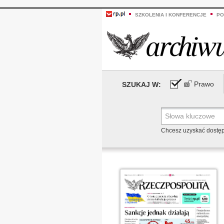
SZKOLENIA I KONFERENCJE
PO
Prawo
SZUKAJ W:
Chcesz uzyskać dostę