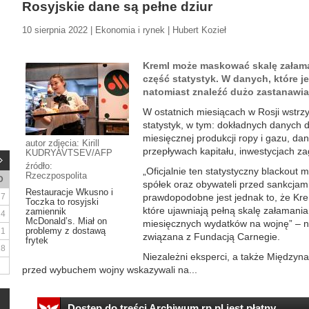
Rosyjskie dane są pełne dziur
10 sierpnia 2022 | Ekonomia i rynek | Hubert Kozieł
Kreml może maskować skalę załama
część statystyk. W danych, które j
natomiast znaleźć dużo zastanawia
W ostatnich miesiącach w Rosji wstrzy
statystyk, w tym: dokładnych danych 
miesięcznej produkcji ropy i gazu, da
autor zdjęcia: Kirill
przepływach kapitału, inwestycjach zag
KUDRYAVTSEV/AFP
źródło:
„Oficjalnie ten statystyczny blackout 
Rzeczpospolita
D
spółek oraz obywateli przed sankcjam
Restauracje Wkusno i
7
prawdopodobne jest jednak to, że Krem
Toczka to rosyjski
które ujawniają pełną skalę załamania
zamiennik
14
McDonald’s. Miał on
miesięcznych wydatków na wojnę” – nap
problemy z dostawą
21
związana z Fundacją Carnegie.
frytek
28
Niezależni eksperci, a także Między
przed wybuchem wojny wskazywali na...
Dostęp do treści Archiwum.rp.pl jest płatny.