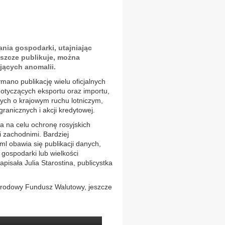
nia gospodarki, utajniając
eszcze publikuje, można
jących anomalii.
mano publikację wielu oficjalnych
dotyczących eksportu oraz importu,
nych o krajowym ruchu lotniczym,
ranicznych i akcji kredytowej.
ma na celu ochronę rosyjskich
i zachodnimi. Bardziej
l obawia się publikacji danych,
 gospodarki lub wielkości
isała Julia Starostina, publicystka
narodowy Fundusz Walutowy, jeszcze