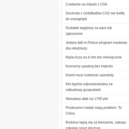
Czekanie na impuls z USA
Dochody z certyfikatów CO2 nie trafiły
do energetyki
Dodatek węglowy za wpis lub
zgłoszenie
Jedyny taki w Polsce program naukowy
dla młodzieży
Kijów liczy na 6 mln ton miesięcznie
Koncerny upadną bez importu
Kreml musi rozbierać samoloty
Kto będzie odpowiedzialny za
odbudowę gospodarki
Nieudany atak na 1700 pkt
Producenci metali mają problem. To
Chiny
Rodzice łapią się za kieszenie, zakupy
szkolne coraz droższe