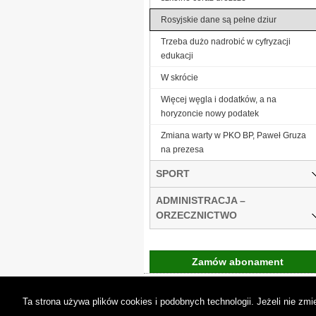
Rosyjskie dane są pełne dziur
Trzeba dużo nadrobić w cyfryzacji
edukacji
W skrócie
Więcej węgla i dodatków, a na
horyzoncie nowy podatek
Zmiana warty w PKO BP, Paweł Gruza
na prezesa
SPORT
ADMINISTRACJA –
ORZECZNICTWO
Zamów abonament
Gremi Media:
O n
Ta strona używa plików cookies i podobnych technologii. Jeżeli nie z