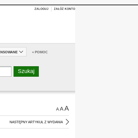
ZALOGUJ
ZAŁÓŻ KONTO
ANSOWANE
+ POMOC
A
A
A
NASTĘPNY ARTYKUŁ Z WYDANIA