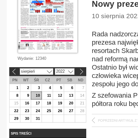
Nowy prez
10 sierpnia 2022
Rada nadzorcza
prezesa najwię
resortach Skar
nad reformą na
Wydanie:
12340
Ostatnio był w
sierpień
2022
«
»
człowieka wicep
PN
WT
ŚR
CZ
PT
SB
ND
zespołu jego d
1
2
3
4
5
6
7
Z szefowania 
8
9
10
11
12
13
14
półtora roku b
15
16
17
18
19
20
21
22
23
24
25
26
27
28
29
30
31
POPRZEDNI ARTYKUŁ Z
SPIS TREŚCI