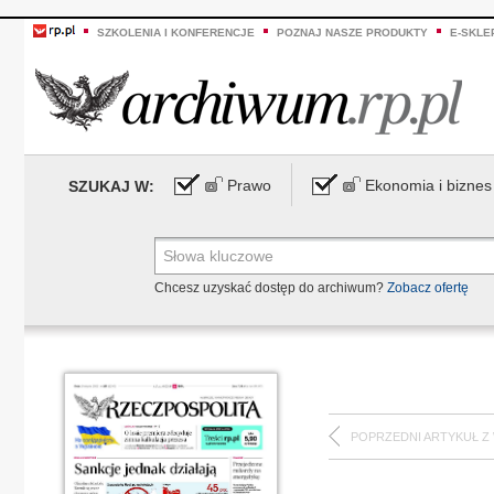
SZKOLENIA I KONFERENCJE
POZNAJ NASZE PRODUKTY
E-SKLE
Prawo
Ekonomia i biznes
SZUKAJ W:
Chcesz uzyskać dostęp do archiwum?
Zobacz ofertę
POPRZEDNI ARTYKUŁ Z