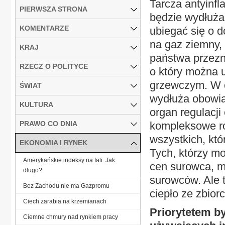
Tarcza antyinfl
PIERWSZA STRONA
będzie wydłuża
KOMENTARZE
ubiegać się o 
na gaz ziemny,
KRAJ
państwa przezn
RZECZ O POLITYCE
o który można 
grzewczym. W o
ŚWIAT
wydłuża obowią
KULTURA
organ regulacji
PRAWO CO DNIA
kompleksowe ro
wszystkich, któr
EKONOMIA I RYNEK
Tych, którzy m
Amerykańskie indeksy na fali. Jak
cen surowca, m.
długo?
surowców. Ale t
Bez Zachodu nie ma Gazpromu
ciepło ze zbior
Ciech zarabia na krzemianach
Priorytetem by
Ciemne chmury nad rynkiem pracy