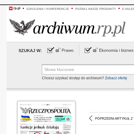
SZKOLENIA I KONFERENCJE
POZNAJ NASZE PRODUKTY
E-SKLE
Prawo
Ekonomia i biznes
SZUKAJ W:
Chcesz uzyskać dostęp do archiwum?
Zobacz ofertę
POPRZEDNI ARTYKUŁ Z