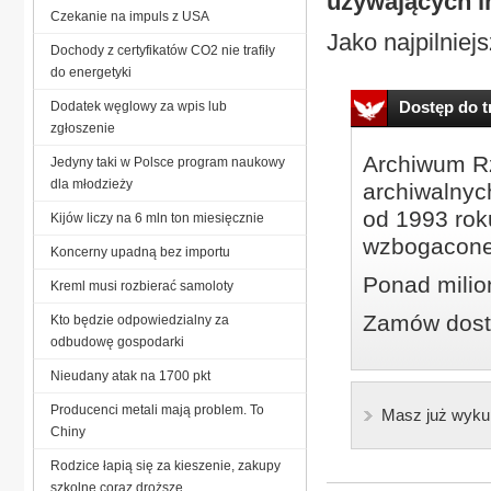
używających in
Czekanie na impuls z USA
Jako najpilniej
Dochody z certyfikatów CO2 nie trafiły
do energetyki
Dostęp do tr
Dodatek węglowy za wpis lub
zgłoszenie
Archiwum Rz
Jedyny taki w Polsce program naukowy
dla młodzieży
archiwalnyc
od 1993 roku
Kijów liczy na 6 mln ton miesięcznie
wzbogacone
Koncerny upadną bez importu
Ponad milio
Kreml musi rozbierać samoloty
Zamów dostę
Kto będzie odpowiedzialny za
odbudowę gospodarki
Nieudany atak na 1700 pkt
Producenci metali mają problem. To
Masz już wyku
Chiny
Rodzice łapią się za kieszenie, zakupy
szkolne coraz droższe