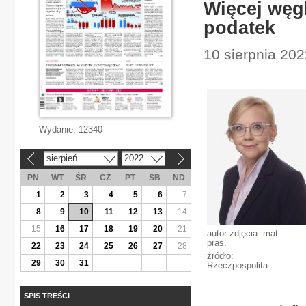
Więcej węg
podatek
10 sierpnia 20
Wydanie:
12340
sierpień
2022
«
»
PN
WT
ŚR
CZ
PT
SB
ND
1
2
3
4
5
6
7
8
9
10
11
12
13
14
15
16
17
18
19
20
21
autor zdjęcia: mat.
pras.
22
23
24
25
26
27
28
źródło:
29
30
31
Rzeczpospolita
SPIS TREŚCI