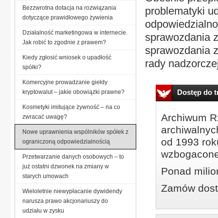
Bezzwrotna dotacja na rozwiązania
problematyki u
dotyczące prawidłowego żywienia
odpowiedzialno
Działalność marketingowa w internecie.
sprawozdania z 
Jak robić to zgodnie z prawem?
sprawozdania za
Kiedy zgłosić wniosek o upadłość
rady nadzorczej.
spółki?
Komercyjne prowadzanie giełdy
Dostęp do tr
kryptowalut – jakie obowiązki prawne?
Kosmetyki imitujące żywność – na co
Archiwum Rz
zwracać uwagę?
archiwalnyc
Nowe uprawnienia wspólników spółek z
od 1993 roku
ograniczoną odpowiedzialnością
wzbogacone
Przetwarzanie danych osobowych – to
już ostatni dzwonek na zmiany w
Ponad milio
starych umowach
Zamów dostę
Wieloletnie niewypłacanie dywidendy
narusza prawo akcjonariuszy do
udziału w zysku