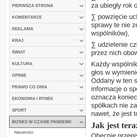
za ubiegły rok 
PIERWSZA STRONA
∑ powzięcie uch
KOMENTARZE
sprawy te nie 
REKLAMA
wspólników),
KRAJ
∑ udzielenie c
przez nich obo
ŚWIAT
Każdy wspólnik
KULTURA
głos w wymieni
OPINIE
Oddany w ten s
PRAWO CO DNIA
informacje o s
oznacza koniec
EKONOMIA I RYNEK
spółkach nie za
SPORT
nawet, że jest 
BIZNES W CZASIE PANDEMII
Jak jest tera
Aktualności
Obecnie przepi