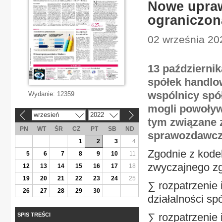
Nowe upraw
ograniczon
02 września 202
13 październik
spółek handl
wspólnicy spó
Wydanie:
12359
mogli powoływ
wrzesień
2022
«
»
tym związane 
PN
WT
ŚR
CZ
PT
SB
ND
sprawozdawcz
1
2
3
4
Zgodnie z kode
5
6
7
8
9
10
11
zwyczajnego z
12
13
14
15
16
17
18
19
20
21
22
23
24
25
∑ rozpatrzenie
26
27
28
29
30
działalności spó
∑ rozpatrzenie
SPIS TREŚCI