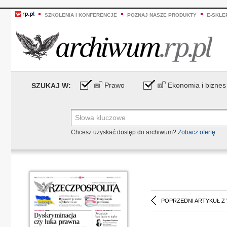
SZKOLENIA I KONFERENCJE
POZNAJ NASZE PRODUKTY
E-SKLE
Prawo
Ekonomia i biznes
SZUKAJ W:
Chcesz uzyskać dostęp do archiwum?
Zobacz ofertę
POPRZEDNI ARTYKUŁ Z